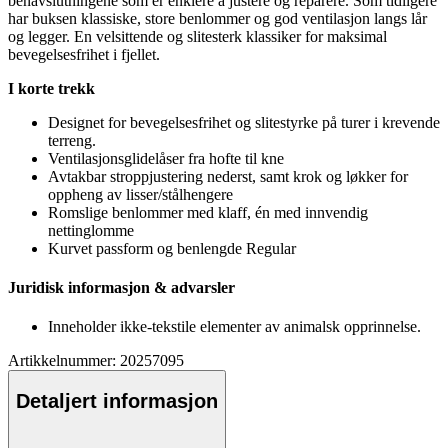
benavslutningene som er enklere å justere og re
pa
rere. Som tidligere
har buksen klassiske, store benlommer og god ventilasjon langs lår
og legger. En velsittende og slitesterk klassiker for maksimal
bevegelsesfrihet i fjellet.
I korte trekk
Designet for bevegelsesfrihet og slitestyrke på turer i krevende
terreng.
Ventilasjonsglidelåser fra hofte til kne
Avtakbar stro
pp
justering nederst, samt krok og løkker for
o
pp
heng av lisser/stålhengere
Romslige benlommer med klaff, én med innvendig
nettinglomme
Kurvet
pa
ssform og benlengde Regular
Juridisk informasjon & advarsler
Inneholder ikke-tekstile elementer av animalsk o
pp
rinnelse.
Artikkelnummer: 20257095
Detaljert informasjon