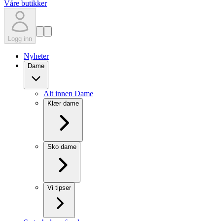
Våre butikker
Logg inn
Nyheter
Dame
Alt innen Dame
Klær dame
Sko dame
Vi tipser