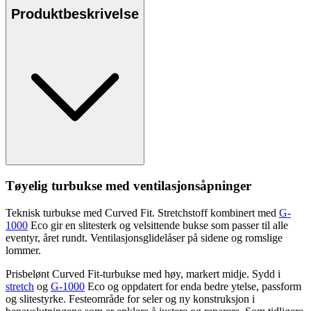
Produktbeskrivelse
Tøyelig turbukse med ventilasjonsåpninger
Teknisk turbukse med Curved Fit.
Stretch
stoff kombinert med
G-
1000
Eco gir en slitesterk og velsittende bukse som
pa
sser til alle
eventyr, året rundt. Ventilasjonsglidelåser på sidene og romslige
lommer.
Prisbelønt Curved Fit-turbukse med høy, markert midje. Sydd i
stretch
og
G-1000
Eco og o
pp
datert for enda bedre ytelse,
pa
ssform
og slitestyrke. Festeområde for seler og ny konstruksjon i