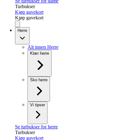
Se turbukser for dame
Turbukser
Kjøp gavekort
Kjøp gavekort
Herre
Alt innen Herre
Klær herre
Sko herre
Vi tipser
Se turbukser for herre
Turbukser
Kjøp gavekort