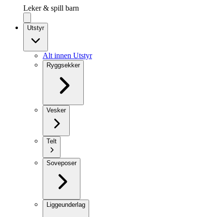
Leker & spill barn
Utstyr
Alt innen Utstyr
Ryggsekker
Vesker
Telt
Soveposer
Liggeunderlag