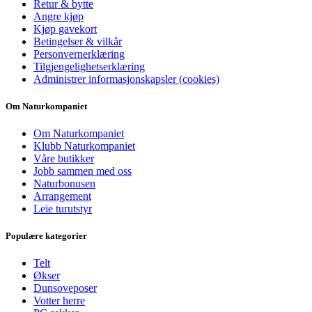
Retur & bytte
Angre kjøp
Kjøp gavekort
Betingelser & vilkår
Personvernerklæring
Tilgjengelighetserklæring
Administrer informasjonskapsler (cookies)
Om Naturkompaniet
Om Naturkompaniet
Klubb Naturkompaniet
Våre butikker
Jobb sammen med oss
Naturbonusen
Arrangement
Leie turutstyr
Populære kategorier
Telt
Økser
Dunsoveposer
Votter herre