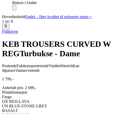
Bukser i Outlet
Hovedinnhold
Outlet – Høy kvalitet til reduserte priser »
1
av
/
0
Fjällräven
KEB TROUSERS CURVED W
REG
Turbukse - Dame
Pustende
Fukttransporterende
Vindtett
Stretch
Kan
tilpasses
Vannavvisende
1 799,-
Anbefalt pris
:
2 699,-
Prisinformasjon
Farge:
OX RED-LAVA
UN BLUE-STONE GREY
BASALT