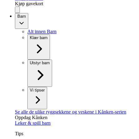
Kjøp gavekort
Barn
Alt innen Barn
Klær barn
Utstyr barn
Vi tipser
Se alle de ulike ryggsekkene og veskene i Kånken-serien
Oppdag Kånken
Leker & spill barn
Tips