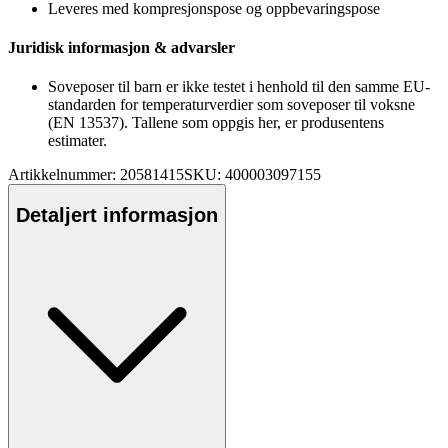
Leveres med kompresjonspose og o
pp
bevaringspose
Juridisk informasjon & advarsler
Soveposer til barn er ikke testet i henhold til den samme EU-
standarden for tem
pe
raturverdier som soveposer til voksne
(EN 13537). Tallene som o
pp
gis her, er produsentens
estimater.
Artikkelnummer: 20581415
SKU: 400003097155
Detaljert informasjon