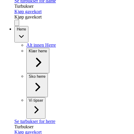
Se turbukser for dame
Turbukser
Kjøp gavekort
Kjøp gavekort
Herre
Alt innen Herre
Klær herre
Sko herre
Vi tipser
Se turbukser for herre
Turbukser
Kjøp gavekort