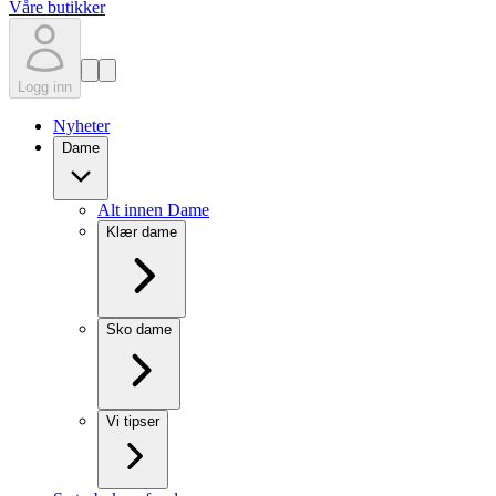
Våre butikker
Logg inn
Nyheter
Dame
Alt innen Dame
Klær dame
Sko dame
Vi tipser