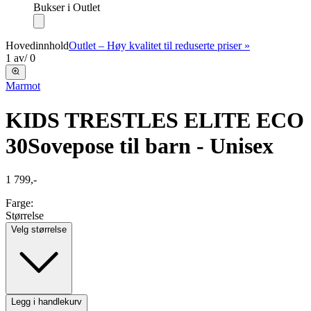
Bukser i Outlet
Hovedinnhold
Outlet – Høy kvalitet til reduserte priser »
1
av
/
0
Marmot
KIDS TRESTLES ELITE ECO
30
Sovepose til barn - Unisex
1 799,-
Farge:
Størrelse
Velg størrelse
Legg i handlekurv