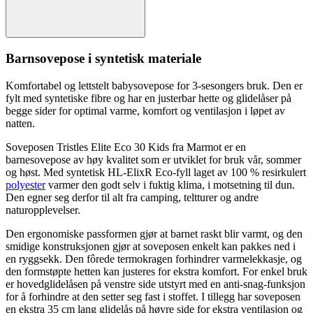
Barnsovepose i syntetisk materiale
Komfortabel og lettstelt babysovepose for
3-sesong
ers bruk. Den er
fylt med syntetiske fibre og har en justerbar hette og glidelåser på
begge sider for optimal varme, komfort og ventilasjon i lø
pet
av
natten.
Soveposen Tristles Elite Eco 30 Kids fra Marmot er en
barnesovepose av høy kvalitet som er utviklet for bruk vår, sommer
og høst. Med syntetisk HL-ElixR Eco-fyll laget av 100 % resirkulert
polyester
varmer den godt selv i fuktig klima, i motsetning til dun.
Den egner seg derfor til alt fra camping, teltturer og andre
naturo
pp
levelser.
Den ergonomiske
pa
ssformen gjør at barnet raskt blir varmt, og den
smidige konstruksjonen gjør at soveposen enkelt kan
pa
kkes ned i
en ryggsekk. Den fôrede termokragen forhindrer varmelekkasje, og
den formstøpte hetten kan justeres for ekstra komfort. For enkel bruk
er hovedglidelåsen på venstre side utstyrt med en anti-snag-funksjon
for å forhindre at den setter seg fast i stoffet. I tillegg har soveposen
en ekstra 35 cm lang glidelås på høyre side for ekstra ventilasjon og