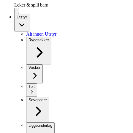
Leker & spill barn
Utstyr
Alt innen Utstyr
Ryggsekker
Vesker
Telt
Soveposer
Liggeunderlag