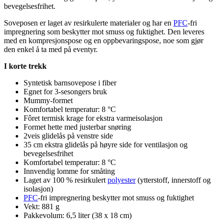
bevegelsesfrihet.
Soveposen er laget av resirkulerte materialer og har en
PFC
-fri
impregnering som beskytter mot smuss og fuktighet. Den leveres
med en kompresjonspose og en o
pp
bevaringspose, noe som gjør
den enkel å ta med på eventyr.
I korte trekk
Syntetisk barnsovepose i fiber
Egnet for
3-sesong
ers bruk
Mummy-formet
Komfortabel tem
pe
ratur: 8 °C
Fôret termisk krage for ekstra varmeisolasjon
Formet hette med justerbar snøring
2veis glidelås på venstre side
35 cm ekstra glidelås på høyre side for ventilasjon og
bevegelsesfrihet
Komfortabel tem
pe
ratur: 8 °C
Innvendig lomme for småting
Laget av 100 % resirkulert
polyester
(ytterstoff, innerstoff og
isolasjon)
PFC
-fri impregnering beskytter mot smuss og fuktighet
Vekt: 881 g
Pa
kkevolum: 6,5 liter (38 x 18 cm)