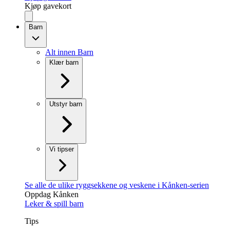
Kjøp gavekort
Barn
Alt innen Barn
Klær barn
Utstyr barn
Vi tipser
Se alle de ulike ryggsekkene og veskene i Kånken-serien
Oppdag Kånken
Leker & spill barn
Tips