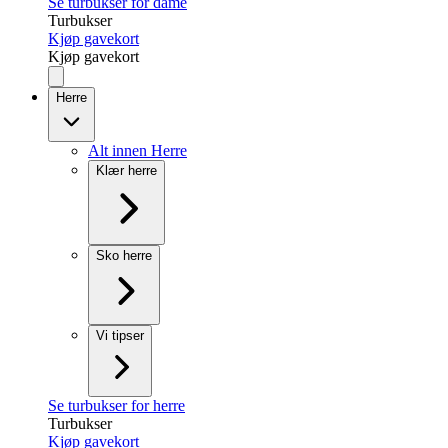
Se turbukser for dame
Turbukser
Kjøp gavekort
Kjøp gavekort
Herre
Alt innen Herre
Klær herre
Sko herre
Vi tipser
Se turbukser for herre
Turbukser
Kjøp gavekort