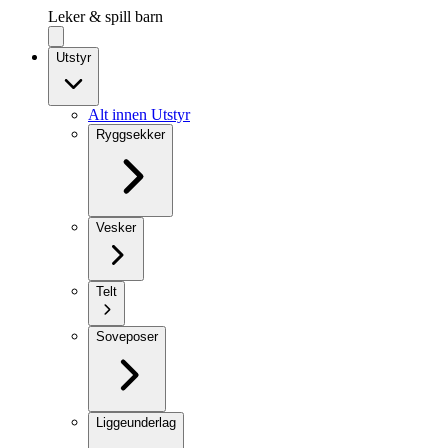
Leker & spill barn
Utstyr
Alt innen Utstyr
Ryggsekker
Vesker
Telt
Soveposer
Liggeunderlag