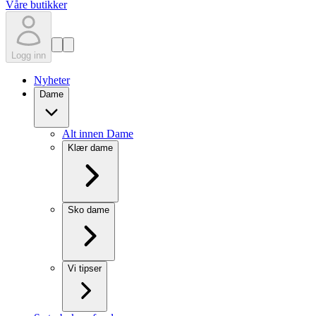
Våre butikker
Logg inn
Nyheter
Dame
Alt innen Dame
Klær dame
Sko dame
Vi tipser