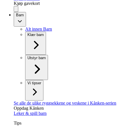
Kjøp gavekort
Barn
Alt innen Barn
Klær barn
Utstyr barn
Vi tipser
Se alle de ulike ryggsekkene og veskene i Kånken-serien
Oppdag Kånken
Leker & spill barn
Tips