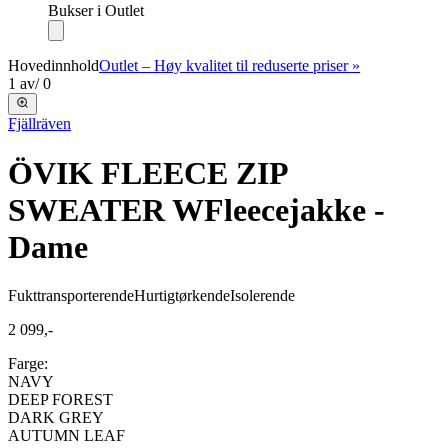
Bukser i Outlet
Hovedinnhold
Outlet – Høy kvalitet til reduserte priser »
1
av
/
0
Fjällräven
ÖVIK FLEECE ZIP
SWEATER W
Fleecejakke -
Dame
Fukttransporterende
Hurtigtørkende
Isolerende
2 099,-
Farge:
NAVY
DEEP FOREST
DARK GREY
AUTUMN LEAF