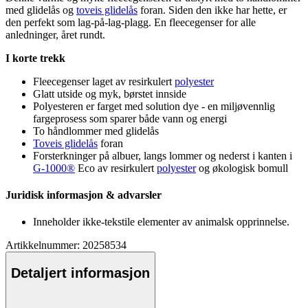
med glidelås og
toveis glidelås
foran. Siden den ikke har hette, er
den
pe
rfekt som lag-på-lag-plagg. En
fleece
genser for alle
anledninger, året rundt.
I korte trekk
Fleece
genser laget av resirkulert
polyester
Glatt utside og myk, børstet innside
Polyester
en er farget med solution dye - en miljøvennlig
fargeprosess som s
pa
rer både vann og energi
To håndlommer med glidelås
Toveis glidelås
foran
Forsterkninger på albuer, langs lommer og nederst i kanten i
G-1000®
Eco av resirkulert
polyester
og økologisk bom
ull
Juridisk informasjon & advarsler
Inneholder ikke-tekstile elementer av animalsk o
pp
rinnelse.
Artikkelnummer: 20258534
Detaljert informasjon