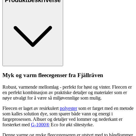
Myk og varm
fleece
genser fra Fjällräven
Robust, varmende mellomlag -
pe
rfekt for høst og vinter.
Fleece
n er
en
pe
rfekt kombinasjon av praktiske detaljer og materialer som er
nøye utvalgt for å være så miljøvennlige som mulig.
Fleece
n er laget av resirkulert
polyester
som er farget med en metode
som kalles solution dye, som s
pa
rer både vann og energi i
fargeprosessen. Albuer og detaljer ved lommer og nederkant er
forsterket med
G-1000®
Eco for økt slitestyrke.
Denne varme og myke
fleece
genseren er utstyrt med to håndlommer