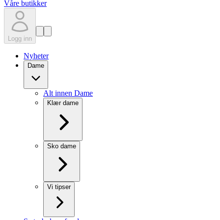
Våre butikker
Logg inn
Nyheter
Dame
Alt innen Dame
Klær dame
Sko dame
Vi tipser