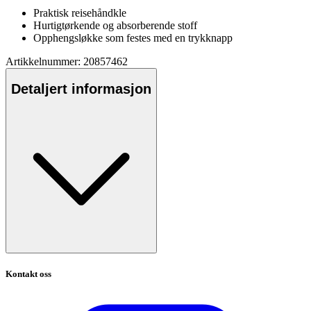
Praktisk reisehåndkle
Hurtigtørkende og absorberende stoff
O
pp
hengsløkke som festes med en trykkna
pp
Artikkelnummer: 20857462
Detaljert informasjon
Kontakt oss