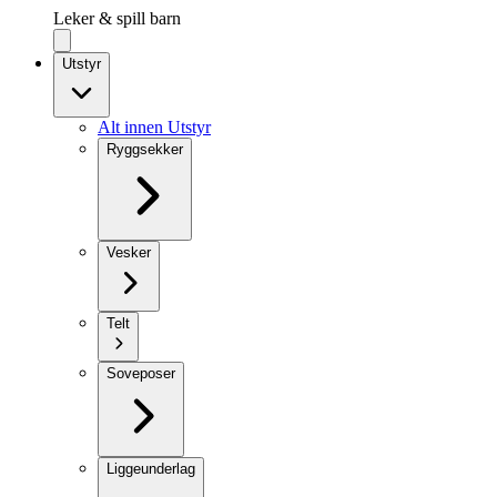
Leker & spill barn
Utstyr
Alt innen Utstyr
Ryggsekker
Vesker
Telt
Soveposer
Liggeunderlag