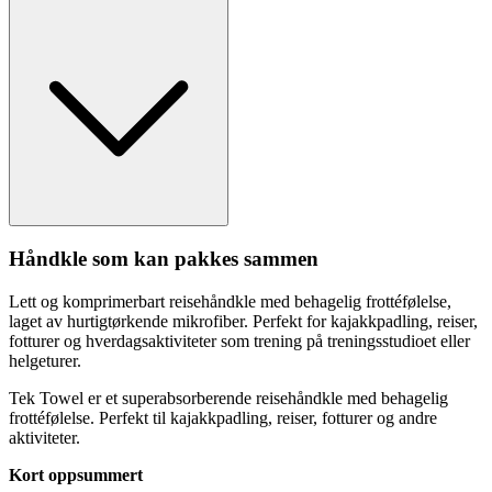
Håndkle som kan
pa
kkes sammen
Lett og komprimerbart reisehåndkle med behagelig frottéfølelse,
laget av hurtigtørkende mikrofiber.
Pe
rfekt for kajakk
pa
dling, reiser,
fotturer og hverdagsaktiviteter som trening på treningsstudioet eller
helgeturer.
Tek Towel er et su
pe
rabsorberende reisehåndkle med behagelig
frottéfølelse.
Pe
rfekt til kajakk
pa
dling, reiser, fotturer og andre
aktiviteter.
Kort o
pp
summert