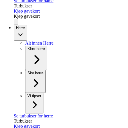
Se turbukser for dame
Turbukser
Kjøp gavekort
Kjøp gavekort
Herre
Alt innen Herre
Klær herre
Sko herre
Vi tipser
Se turbukser for herre
Turbukser
Kjøp gavekort