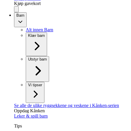
Kjøp gavekort
Barn
Alt innen Barn
Klær barn
Utstyr barn
Vi tipser
Se alle de ulike ryggsekkene og veskene i Kånken-serien
Oppdag Kånken
Leker & spill barn
Tips