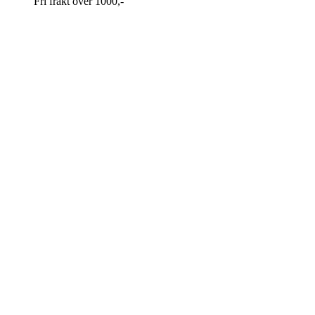
Fri frakt over 1000,-