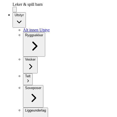
Leker & spill barn
Utstyr
Alt innen Utstyr
Ryggsekker
Vesker
Telt
Soveposer
Liggeunderlag