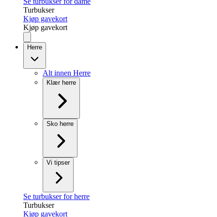
Se turbukser for dame
Turbukser
Kjøp gavekort
Kjøp gavekort
Herre
Alt innen Herre
Klær herre
Sko herre
Vi tipser
Se turbukser for herre
Turbukser
Kjøp gavekort