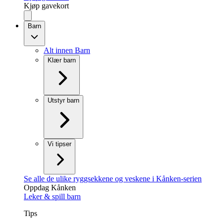
Kjøp gavekort
Barn
Alt innen Barn
Klær barn
Utstyr barn
Vi tipser
Se alle de ulike ryggsekkene og veskene i Kånken-serien
Oppdag Kånken
Leker & spill barn
Tips