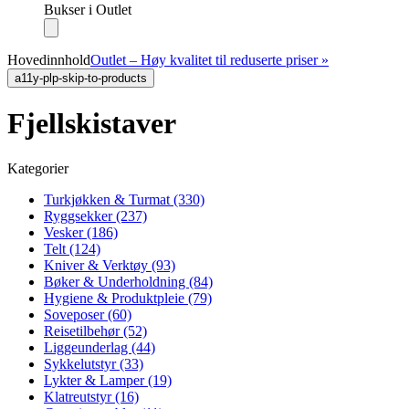
Bukser i Outlet
Hovedinnhold
Outlet – Høy kvalitet til reduserte priser »
a11y-plp-skip-to-products
Fjellskistaver
Kategorier
Turkjøkken & Turmat (330)
Ryggsekker (237)
Vesker (186)
Telt (124)
Kniver & Verktøy (93)
Bøker & Underholdning (84)
Hygiene & Produktpleie (79)
Soveposer (60)
Reisetilbehør (52)
Liggeunderlag (44)
Sykkelutstyr (33)
Lykter & Lamper (19)
Klatreutstyr (16)