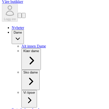
Våre butikker
Logg inn
Nyheter
Dame
Alt innen Dame
Klær dame
Sko dame
Vi tipser