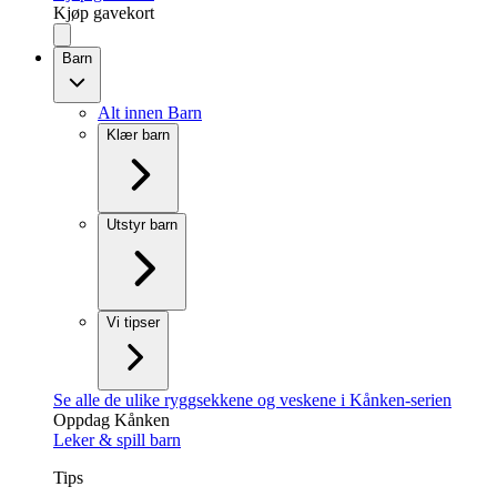
Kjøp gavekort
Barn
Alt innen Barn
Klær barn
Utstyr barn
Vi tipser
Se alle de ulike ryggsekkene og veskene i Kånken-serien
Oppdag Kånken
Leker & spill barn
Tips