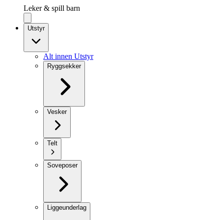
Leker & spill barn
Utstyr
Alt innen Utstyr
Ryggsekker
Vesker
Telt
Soveposer
Liggeunderlag