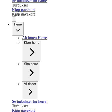
Se turbukser for dame
Turbukser
Kjøp gavekort
Kjøp gavekort
Herre
Alt innen Herre
Klær herre
Sko herre
Vi tipser
Se turbukser for herre
Turbukser
Kjøp gavekort