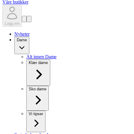
Våre butikker
Logg inn
Nyheter
Dame
Alt innen Dame
Klær dame
Sko dame
Vi tipser