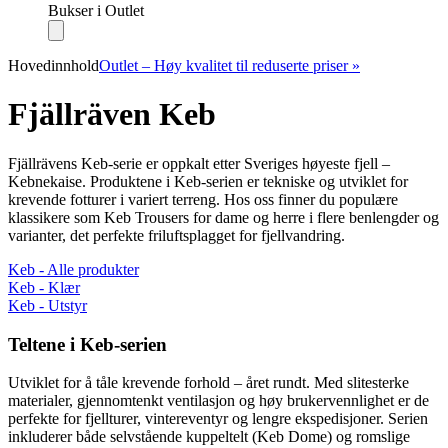
Bukser i Outlet
Hovedinnhold
Outlet – Høy kvalitet til reduserte priser »
Fjällräven Keb
Fjällrävens Keb-serie er oppkalt etter Sveriges høyeste fjell –
Kebnekaise. Produktene i Keb-serien er tekniske og utviklet for
krevende fotturer i variert terreng. Hos oss finner du populære
klassikere som Keb Trousers for dame og herre i flere benlengder og
varianter, det perfekte friluftsplagget for fjellvandring.
Keb - Alle produkter
Keb - Klær
Keb - Utstyr
Teltene i Keb-serien
Utviklet for å tåle krevende forhold – året rundt. Med slitesterke
materialer, gjennomtenkt ventilasjon og høy brukervennlighet er de
perfekte for fjellturer, vintereventyr og lengre ekspedisjoner. Serien
inkluderer både selvstående kuppeltelt (Keb Dome) og romslige