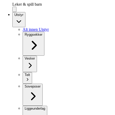
Leker & spill barn
Utstyr
Alt innen Utstyr
Ryggsekker
Vesker
Telt
Soveposer
Liggeunderlag