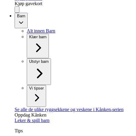
Kjøp gavekort
Barn
Alt innen Barn
Klær barn
Utstyr barn
Vi tipser
Se alle de ulike ryggsekkene og veskene i Kånken-serien
Oppdag Kånken
Leker & spill barn
Tips