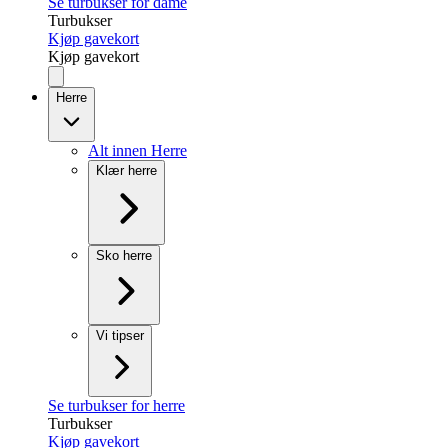
Se turbukser for dame
Turbukser
Kjøp gavekort
Kjøp gavekort
Herre
Alt innen Herre
Klær herre
Sko herre
Vi tipser
Se turbukser for herre
Turbukser
Kjøp gavekort