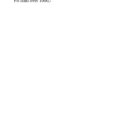
Fri frakt over 1000,-