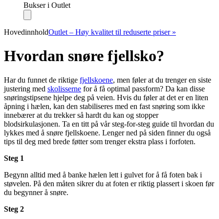
Bukser i Outlet
Hovedinnhold
Outlet – Høy kvalitet til reduserte priser »
Hvordan snøre fjellsko?
Har du funnet de riktige
fjellskoene
, men føler at du trenger en siste
justering med
skolisserne
for å få optimal passform? Da kan disse
snøringstipsene hjelpe deg på veien. Hvis du føler at det er en liten
åpning i hælen, kan den stabiliseres med en fast snøring som ikke
innebærer at du trekker så hardt du kan og stopper
blodsirkulasjonen. Ta en titt på vår steg-for-steg guide til hvordan du
lykkes med å snøre fjellskoene. Lenger ned på siden finner du også
tips til deg med brede føtter som trenger ekstra plass i forfoten.
Steg 1
Begynn alltid med å banke hælen lett i gulvet for å få foten bak i
støvelen. På den måten sikrer du at foten er riktig plassert i skoen før
du begynner å snøre.
Steg 2