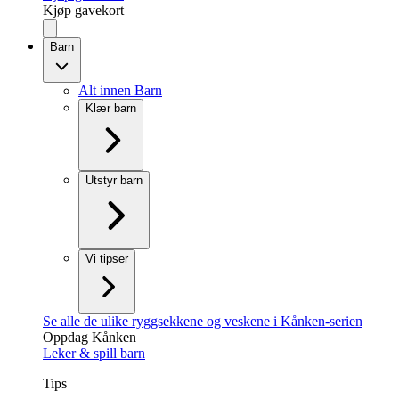
Kjøp gavekort
Barn
Alt innen Barn
Klær barn
Utstyr barn
Vi tipser
Se alle de ulike ryggsekkene og veskene i Kånken-serien
Oppdag Kånken
Leker & spill barn
Tips