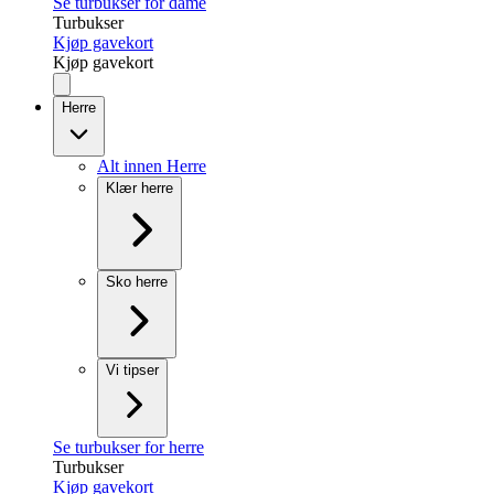
Se turbukser for dame
Turbukser
Kjøp gavekort
Kjøp gavekort
Herre
Alt innen Herre
Klær herre
Sko herre
Vi tipser
Se turbukser for herre
Turbukser
Kjøp gavekort