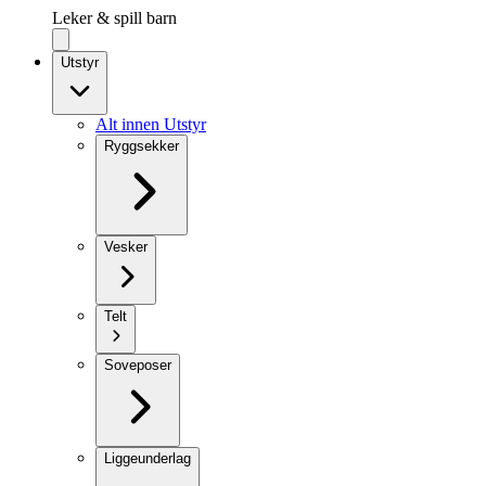
Leker & spill barn
Utstyr
Alt innen Utstyr
Ryggsekker
Vesker
Telt
Soveposer
Liggeunderlag