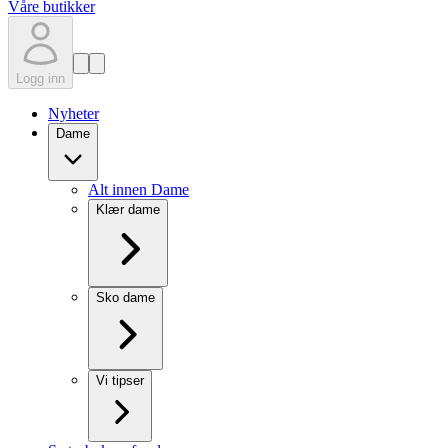
Våre butikker
Logg inn
Nyheter
Dame
Alt innen Dame
Klær dame
Sko dame
Vi tipser