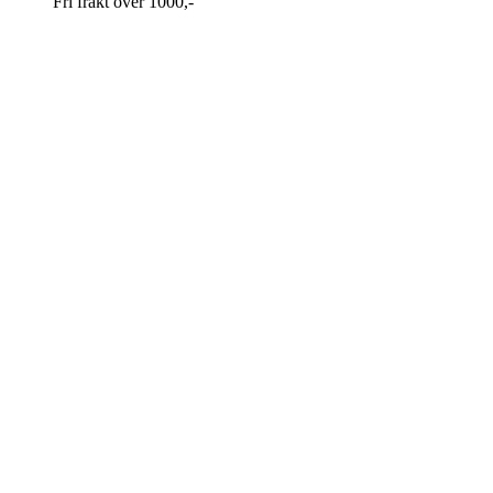
Fri frakt over 1000,-