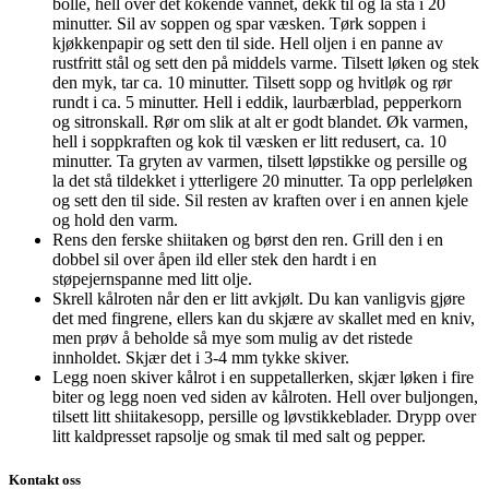
bolle, hell over det kokende vannet, dekk til og la stå i 20
minutter. Sil av soppen og spar væsken. Tørk soppen i
kjøkkenpapir og sett den til side. Hell oljen i en panne av
rustfritt stål og sett den på middels varme. Tilsett løken og stek
den myk, tar ca. 10 minutter. Tilsett sopp og hvitløk og rør
rundt i ca. 5 minutter. Hell i eddik, laurbærblad, pepperkorn
og sitronskall. Rør om slik at alt er godt blandet. Øk varmen,
hell i soppkraften og kok til væsken er litt redusert, ca. 10
minutter. Ta gryten av varmen, tilsett løpstikke og persille og
la det stå tildekket i ytterligere 20 minutter. Ta opp perleløken
og sett den til side. Sil resten av kraften over i en annen kjele
og hold den varm.
Rens den ferske shiitaken og børst den ren. Grill den i en
dobbel sil over åpen ild eller stek den hardt i en
støpejernspanne med litt olje.
Skrell kålroten når den er litt avkjølt. Du kan vanligvis gjøre
det med fingrene, ellers kan du skjære av skallet med en kniv,
men prøv å beholde så mye som mulig av det ristede
innholdet. Skjær det i 3-4 mm tykke skiver.
Legg noen skiver kålrot i en suppetallerken, skjær løken i fire
biter og legg noen ved siden av kålroten. Hell over buljongen,
tilsett litt shiitakesopp, persille og løvstikkeblader. Drypp over
litt kaldpresset rapsolje og smak til med salt og pepper.
Kontakt oss