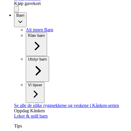
Kjøp gavekort
Barn
Alt innen Barn
Klær barn
Utstyr barn
Vi tipser
Se alle de ulike ryggsekkene og veskene i Kånken-serien
Oppdag Kånken
Leker & spill barn
Tips