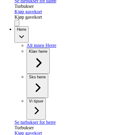
Se turbukser for dame
Turbukser
Kjøp gavekort
Kjøp gavekort
Herre
Alt innen Herre
Klær herre
Sko herre
Vi tipser
Se turbukser for herre
Turbukser
Kjøp gavekort