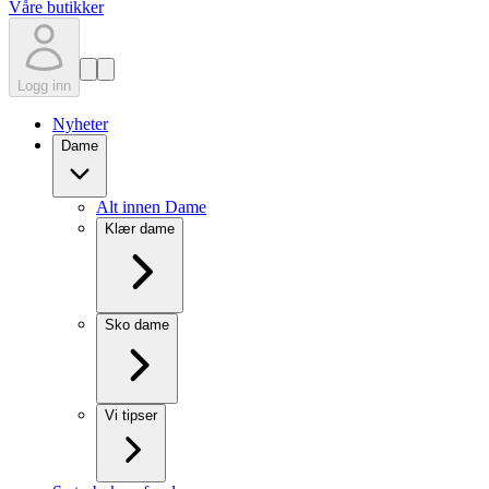
Våre butikker
Logg inn
Nyheter
Dame
Alt innen Dame
Klær dame
Sko dame
Vi tipser