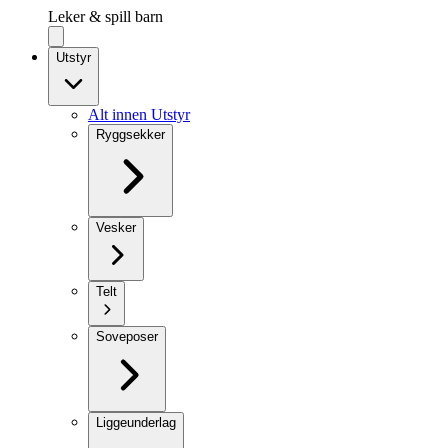
Leker & spill barn
Utstyr
Alt innen Utstyr
Ryggsekker
Vesker
Telt
Soveposer
Liggeunderlag