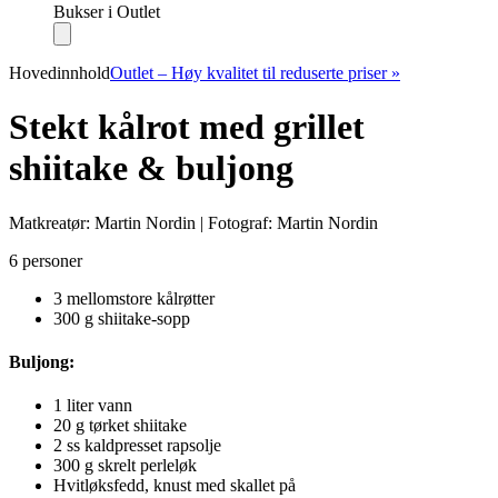
Bukser i Outlet
Hovedinnhold
Outlet – Høy kvalitet til reduserte priser »
Stekt kålrot med grillet
shiitake & buljong
Matkreatør: Martin Nordin | Fotograf: Martin Nordin
6 personer
3 mellomstore kålrøtter
300 g shiitake-sopp
Buljong:
1 liter vann
20 g tørket shiitake
2 ss kaldpresset rapsolje
300 g skrelt perleløk
Hvitløksfedd, knust med skallet på