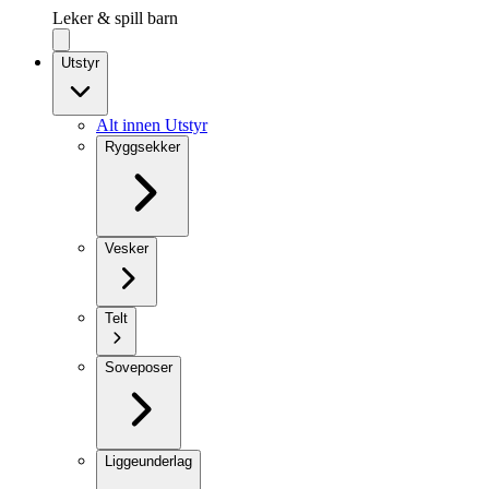
Leker & spill barn
Utstyr
Alt innen Utstyr
Ryggsekker
Vesker
Telt
Soveposer
Liggeunderlag