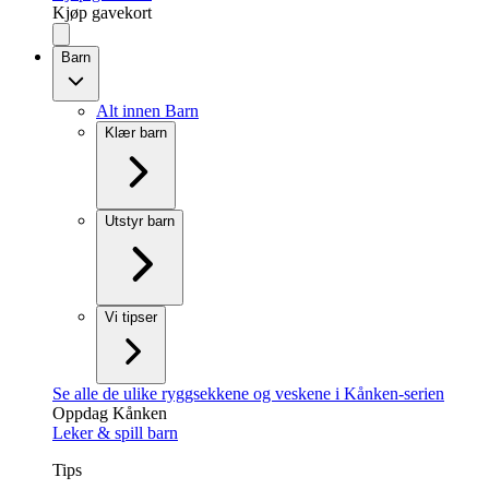
Kjøp gavekort
Barn
Alt innen Barn
Klær barn
Utstyr barn
Vi tipser
Se alle de ulike ryggsekkene og veskene i Kånken-serien
Oppdag Kånken
Leker & spill barn
Tips