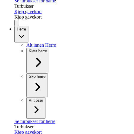
Se turbukser for dame
Turbukser
Kjøp gavekort
Kjøp gavekort
Herre
Alt innen Herre
Klær herre
Sko herre
Vi tipser
Se turbukser for herre
Turbukser
Kjøp gavekort