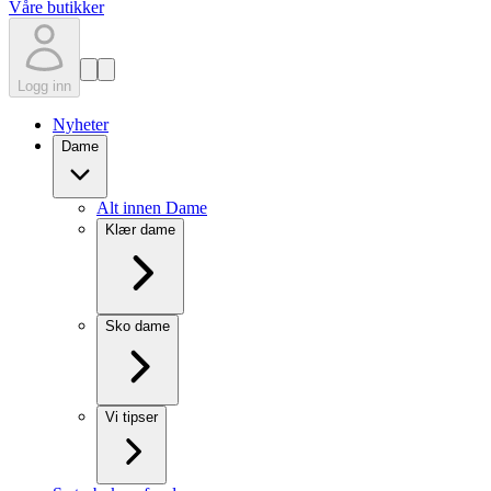
Våre butikker
Logg inn
Nyheter
Dame
Alt innen Dame
Klær dame
Sko dame
Vi tipser