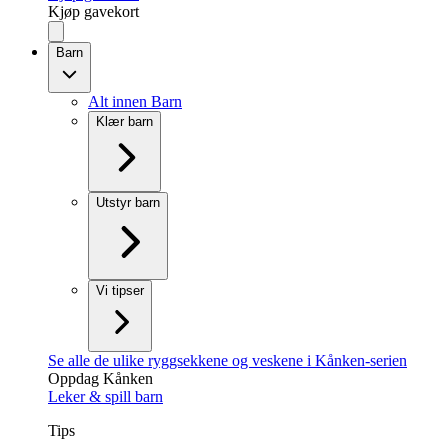
Kjøp gavekort
Barn
Alt innen Barn
Klær barn
Utstyr barn
Vi tipser
Se alle de ulike ryggsekkene og veskene i Kånken-serien
Oppdag Kånken
Leker & spill barn
Tips