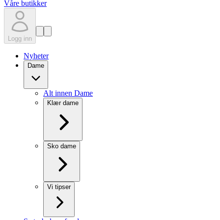
Våre butikker
Logg inn
Nyheter
Dame
Alt innen Dame
Klær dame
Sko dame
Vi tipser