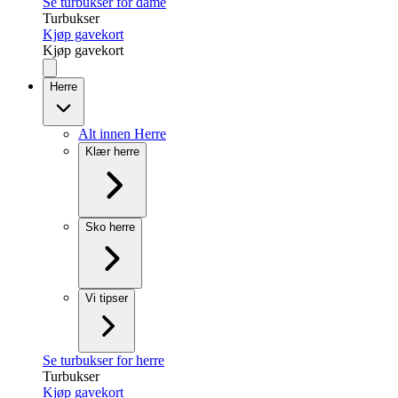
Se turbukser for dame
Turbukser
Kjøp gavekort
Kjøp gavekort
Herre
Alt innen Herre
Klær herre
Sko herre
Vi tipser
Se turbukser for herre
Turbukser
Kjøp gavekort