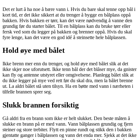
Det er lurt å ha noe å bære vann i. Hvis du bare skal tenne opp bål i
kort tid, er det ikke sikkert at du trenger å bygge en bålplass oppå
bakken. Hvis bakken er tørr, kan det være nødvendig å vanne den
grundig før du starter bålet. Til en bålplass kan du bruke tørr eller
fersk ved som du legger på bakken og brenner oppå. Hvis du skal
fyre lenge, kan det være en god idé å steinsette hele bålplassen.
Hold øye med bålet
Ikke brenn mer enn du trenger, og hold øye med bålet slik at det
ikke skjer noe uforutsett. Ikke tenn bål der det blåser mye, da gnister
kan fly og antenne utstyret eller omgivelsene. Planlegg bålet slik at
du ikke legger på mye ved rett før du skal dra, men la bålet brenne
ut. La aldri bålet stå uten tilsyn. Ha en bøtte med vann i nærheten i
tilfelle brannen sprer seg.
Slukk brannen forsiktig
Gå aldri fra en brann som ikke er helt slukket. Den beste måten å
slukke en brann på er med vann. Vann bålplassen grundig og fjern
steiner og store trebiter. Flytt en pinne rundt og stikk den i bakken
gjentatte ganger i bålplassen og vann det enda mer. Sjekk at det ikke