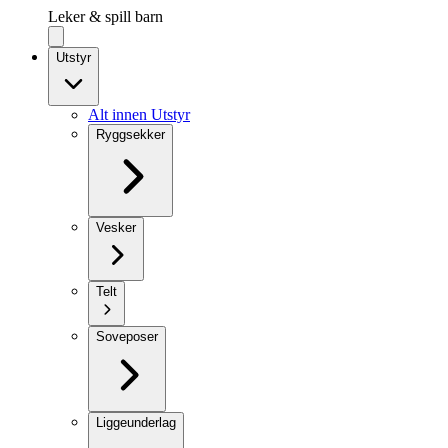
Leker & spill barn
Utstyr
Alt innen Utstyr
Ryggsekker
Vesker
Telt
Soveposer
Liggeunderlag