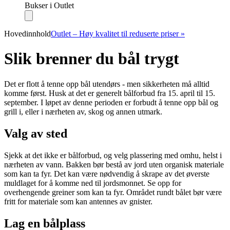
Bukser i Outlet
Hovedinnhold
Outlet – Høy kvalitet til reduserte priser »
Slik brenner du bål trygt
Det er flott å tenne opp bål utendørs - men sikkerheten må alltid
komme først. Husk at det er generelt bålforbud fra 15. april til 15.
september. I løpet av denne perioden er forbudt å tenne opp bål og
grill i, eller i nærheten av, skog og annen utmark.
Valg av sted
Sjekk at det ikke er bålforbud, og velg plassering med omhu, helst i
nærheten av vann. Bakken bør bestå av jord uten organisk materiale
som kan ta fyr. Det kan være nødvendig å skrape av det øverste
muldlaget for å komme ned til jordsmonnet. Se opp for
overhengende greiner som kan ta fyr. Området rundt bålet bør være
fritt for materiale som kan antennes av gnister.
Lag en bålplass