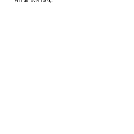
Fri frakt over 1000,-