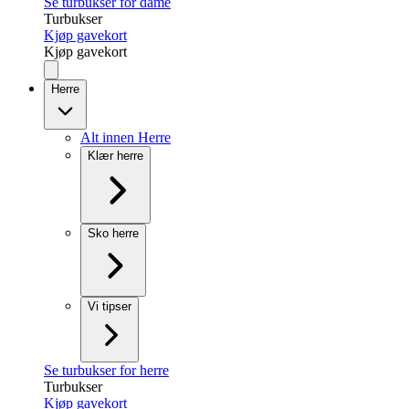
Se turbukser for dame
Turbukser
Kjøp gavekort
Kjøp gavekort
Herre
Alt innen Herre
Klær herre
Sko herre
Vi tipser
Se turbukser for herre
Turbukser
Kjøp gavekort