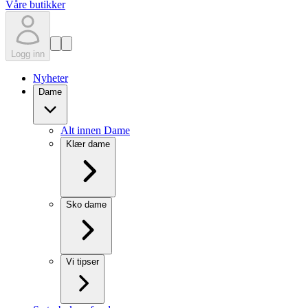
Våre butikker
Logg inn
Nyheter
Dame
Alt innen Dame
Klær dame
Sko dame
Vi tipser