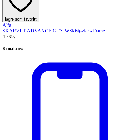
lagre som favoritt
Alfa
SKARVET ADVANCE GTX W
Skistøvler - Dame
4 799,-
Kontakt oss