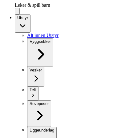
Leker & spill barn
Utstyr
Alt innen Utstyr
Ryggsekker
Vesker
Telt
Soveposer
Liggeunderlag