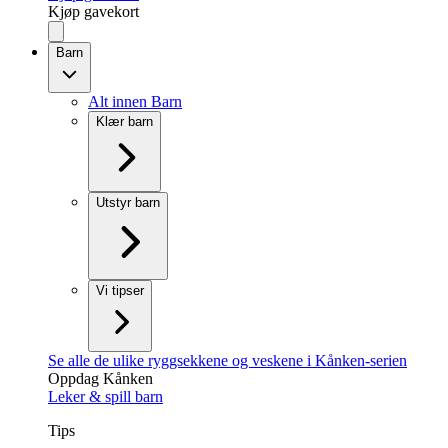
Kjøp gavekort
Barn
Alt innen Barn
Klær barn
Utstyr barn
Vi tipser
Se alle de ulike ryggsekkene og veskene i Kånken-serien
Oppdag Kånken
Leker & spill barn
Tips