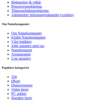
Betingelser & vilkår
Personvernerklæring
Tilgjengelighetserklæring
Administrer informasjonskapsler (cookies)
Om Naturkompaniet
Om Naturkompaniet
Klubb Naturkompaniet
Våre butikker
Jobb sammen med oss
Naturbonusen
Arrangement
Leie turutstyr
Populære kategorier
Telt
Økser
Dunsoveposer
Votter herre
PC sekker
Hansker herre