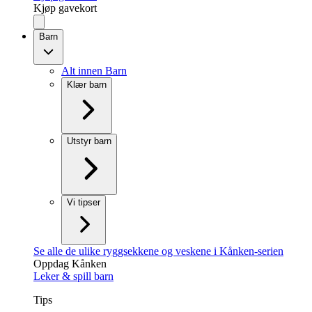
Kjøp gavekort
Barn
Alt innen Barn
Klær barn
Utstyr barn
Vi tipser
Se alle de ulike ryggsekkene og veskene i Kånken-serien
Oppdag Kånken
Leker & spill barn
Tips