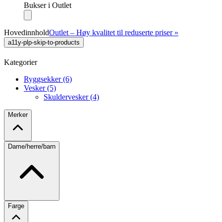
Bukser i Outlet
Hovedinnhold
Outlet – Høy kvalitet til reduserte priser »
a11y-plp-skip-to-products
Kategorier
Ryggsekker (6)
Vesker (5)
Skuldervesker (4)
Merker
Dame/herre/barn
Farge