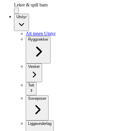
Leker & spill barn
Utstyr
Alt innen Utstyr
Ryggsekker
Vesker
Telt
Soveposer
Liggeunderlag