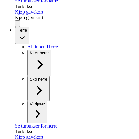
Se turbukser for dame
Turbukser
Kjøp gavekort
Kjøp gavekort
Herre
Alt innen Herre
Klær herre
Sko herre
Vi tipser
Se turbukser for herre
Turbukser
Kjøp gavekort