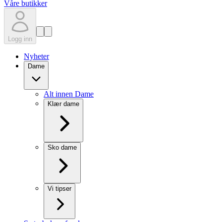
Våre butikker
Logg inn
Nyheter
Dame
Alt innen Dame
Klær dame
Sko dame
Vi tipser