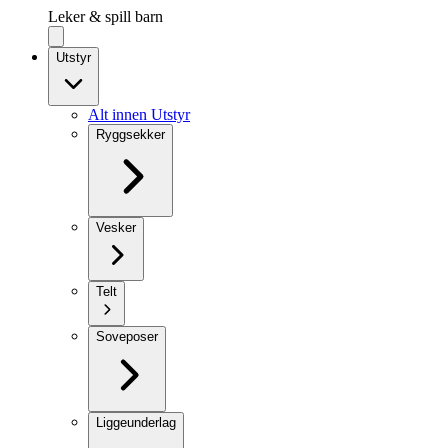
Leker & spill barn
Utstyr
Alt innen Utstyr
Ryggsekker
Vesker
Telt
Soveposer
Liggeunderlag