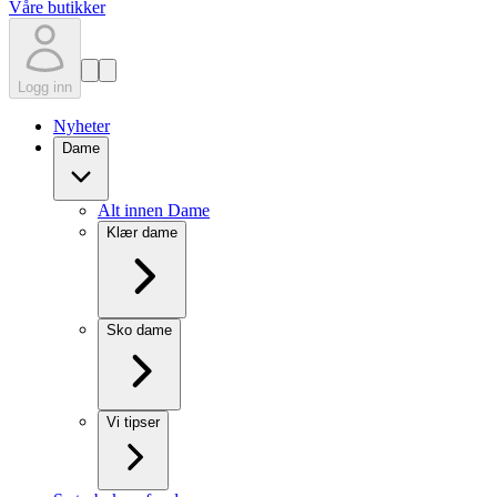
Våre butikker
Logg inn
Nyheter
Dame
Alt innen Dame
Klær dame
Sko dame
Vi tipser