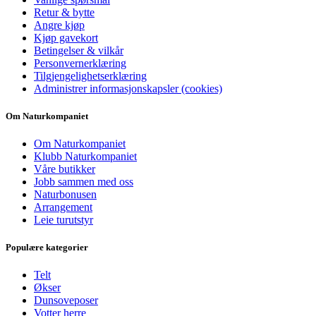
Retur & bytte
Angre kjøp
Kjøp gavekort
Betingelser & vilkår
Personvernerklæring
Tilgjengelighetserklæring
Administrer informasjonskapsler (cookies)
Om Naturkompaniet
Om Naturkompaniet
Klubb Naturkompaniet
Våre butikker
Jobb sammen med oss
Naturbonusen
Arrangement
Leie turutstyr
Populære kategorier
Telt
Økser
Dunsoveposer
Votter herre