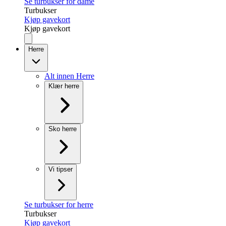
Se turbukser for dame
Turbukser
Kjøp gavekort
Kjøp gavekort
Herre
Alt innen Herre
Klær herre
Sko herre
Vi tipser
Se turbukser for herre
Turbukser
Kjøp gavekort