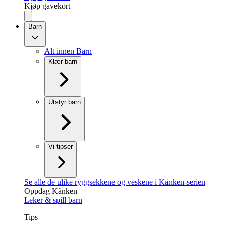
Kjøp gavekort
Barn
Alt innen Barn
Klær barn
Utstyr barn
Vi tipser
Se alle de ulike ryggsekkene og veskene i Kånken-serien
Oppdag Kånken
Leker & spill barn
Tips