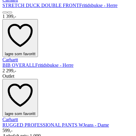
STRETCH DUCK DOUBLE FRONT
Fritidsbukse - Herre
1 399,-
lagre som favoritt
Carhartt
BIB OVERALL
Fritidsbukse - Herre
2 299,-
Outlet
lagre som favoritt
Carhartt
RUGGED PROFESSIONAL PANTS W
Jeans - Dame
599,-
Anbefalt pris
:
1 099,-