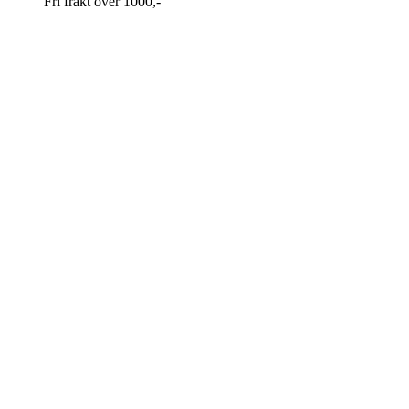
Fri frakt over 1000,-