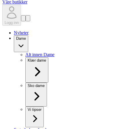
Våre butikker
Logg inn
Nyheter
Dame
Alt innen Dame
Klær dame
Sko dame
Vi tipser