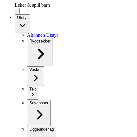
Leker & spill barn
Utstyr
Alt innen Utstyr
Ryggsekker
Vesker
Telt
Soveposer
Liggeunderlag