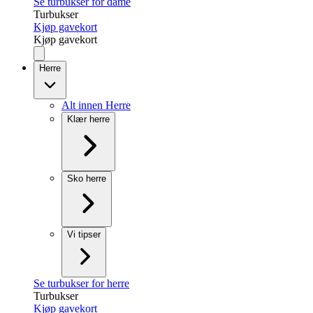
Se turbukser for dame
Turbukser
Kjøp gavekort
Kjøp gavekort
Herre
Alt innen Herre
Klær herre
Sko herre
Vi tipser
Se turbukser for herre
Turbukser
Kjøp gavekort