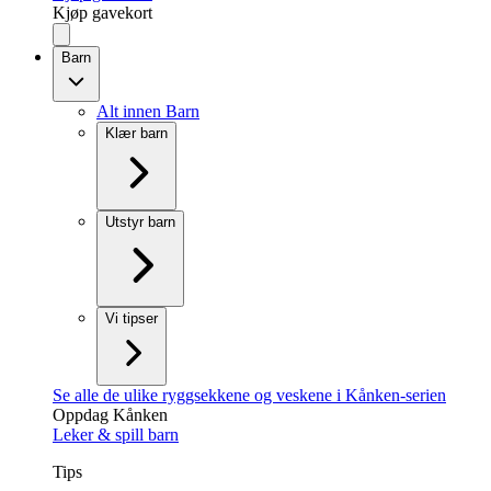
Kjøp gavekort
Barn
Alt innen Barn
Klær barn
Utstyr barn
Vi tipser
Se alle de ulike ryggsekkene og veskene i Kånken-serien
Oppdag Kånken
Leker & spill barn
Tips