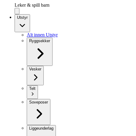
Leker & spill barn
Utstyr
Alt innen Utstyr
Ryggsekker
Vesker
Telt
Soveposer
Liggeunderlag