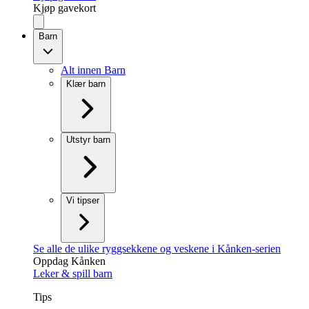
Kjøp gavekort
Barn
Alt innen Barn
Klær barn
Utstyr barn
Vi tipser
Se alle de ulike ryggsekkene og veskene i Kånken-serien
Oppdag Kånken
Leker & spill barn
Tips