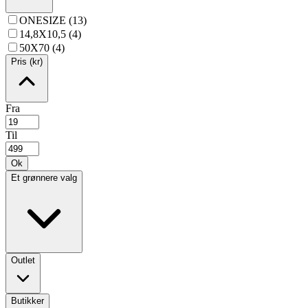
ONESIZE (13)
14,8X10,5 (4)
50X70 (4)
Pris (kr)
Fra
Til
Ok
Et grønnere valg
Outlet
Butikker