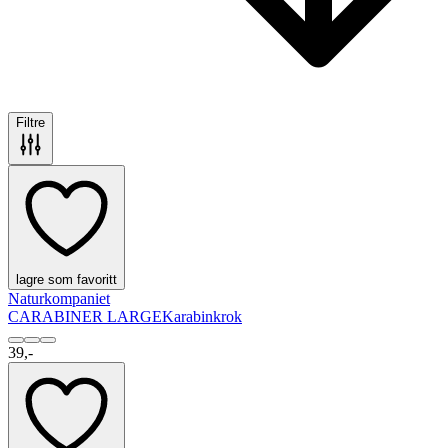
Filtre
lagre som favoritt
Naturkompaniet
CARABINER LARGE
Karabinkrok
39,-