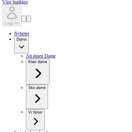
Våre butikker
Logg inn
Nyheter
Dame
Alt innen Dame
Klær dame
Sko dame
Vi tipser