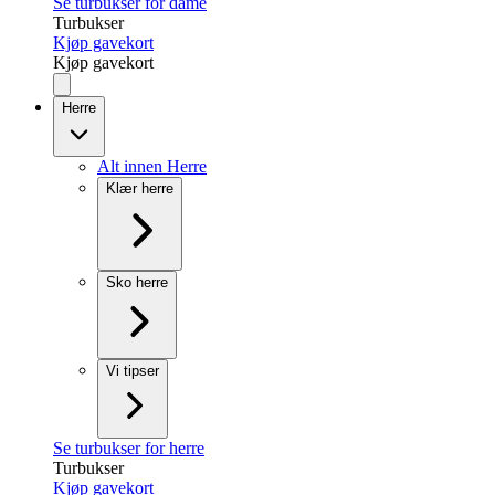
Se turbukser for dame
Turbukser
Kjøp gavekort
Kjøp gavekort
Herre
Alt innen Herre
Klær herre
Sko herre
Vi tipser
Se turbukser for herre
Turbukser
Kjøp gavekort