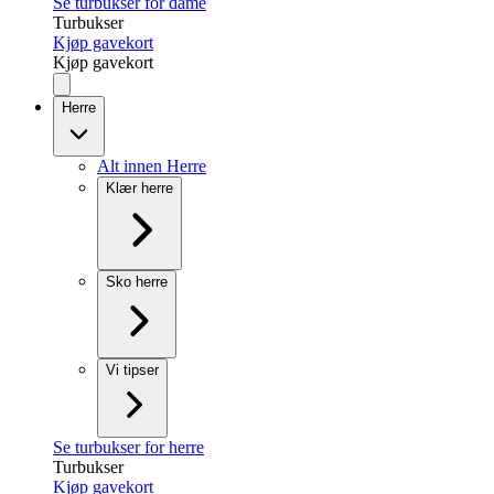
Se turbukser for dame
Turbukser
Kjøp gavekort
Kjøp gavekort
Herre
Alt innen Herre
Klær herre
Sko herre
Vi tipser
Se turbukser for herre
Turbukser
Kjøp gavekort