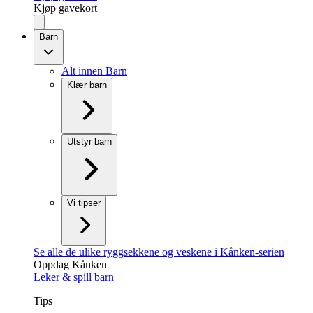
Kjøp gavekort
Barn
Alt innen Barn
Klær barn
Utstyr barn
Vi tipser
Se alle de ulike ryggsekkene og veskene i Kånken-serien
Oppdag Kånken
Leker & spill barn
Tips