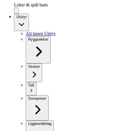
Leker & spill barn
Utstyr
Alt innen Utstyr
Ryggsekker
Vesker
Telt
Soveposer
Liggeunderlag