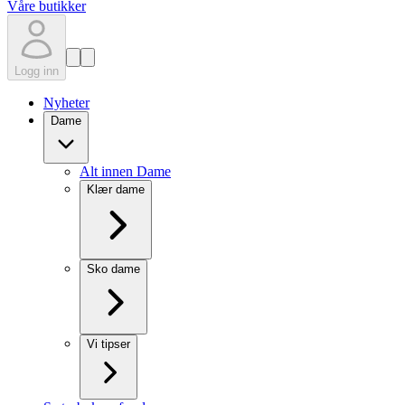
Våre butikker
Logg inn
Nyheter
Dame
Alt innen Dame
Klær dame
Sko dame
Vi tipser