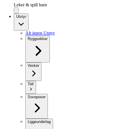
Leker & spill barn
Utstyr
Alt innen Utstyr
Ryggsekker
Vesker
Telt
Soveposer
Liggeunderlag