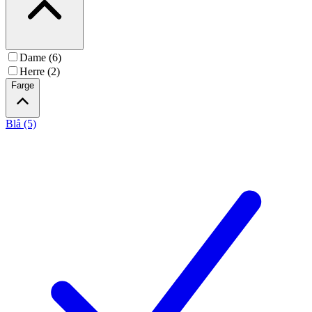
Dame (6)
Herre (2)
Farge
Blå (5)