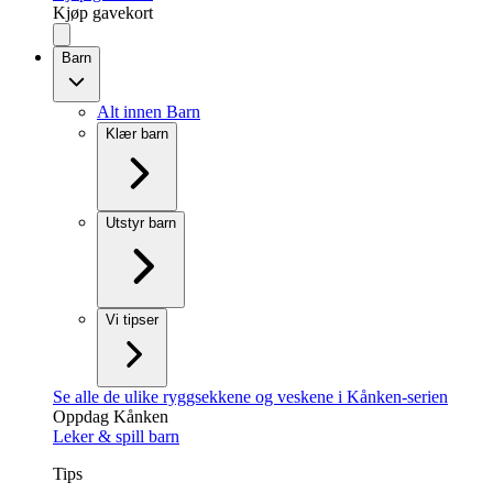
Kjøp gavekort
Barn
Alt innen Barn
Klær barn
Utstyr barn
Vi tipser
Se alle de ulike ryggsekkene og veskene i Kånken-serien
Oppdag Kånken
Leker & spill barn
Tips