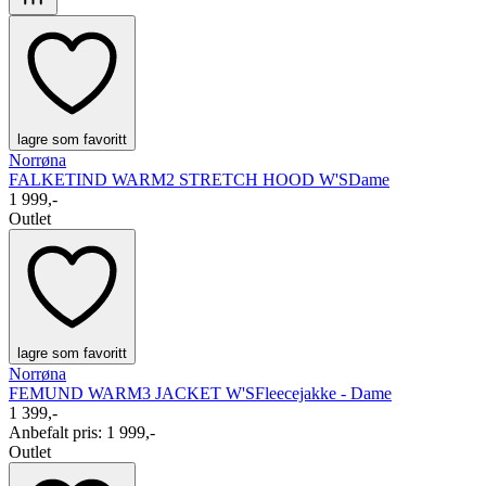
lagre som favoritt
Norrøna
FALKETIND WARM2 STRETCH HOOD W'S
Dame
1 999,-
Outlet
lagre som favoritt
Norrøna
FEMUND WARM3 JACKET W'S
Fleecejakke - Dame
1 399,-
Anbefalt pris
:
1 999,-
Outlet