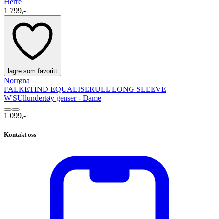
Herre
1 799,-
lagre som favoritt
Norrøna
FALKETIND EQUALISERULL LONG SLEEVE
W'S
Ullundertøy genser - Dame
1 099,-
Kontakt oss