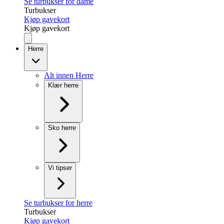
Se turbukser for dame
Turbukser
Kjøp gavekort
Kjøp gavekort
Herre
Alt innen Herre
Klær herre
Sko herre
Vi tipser
Se turbukser for herre
Turbukser
Kjøp gavekort