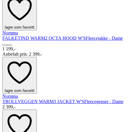
lagre som favoritt
Norrøna
FALKETIND WARM2 OCTA HOOD W'S
Fleecejakke - Dame
1 199,-
Anbefalt pris
:
2 399,-
lagre som favoritt
Norrøna
TROLLVEGGEN WARM3 JACKET W'S
Fleecegenser - Dame
2 399,-