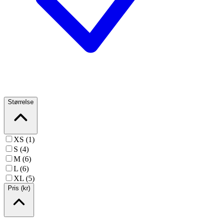
Størrelse
XS (1)
S (4)
M (6)
L (6)
XL (5)
Pris (kr)