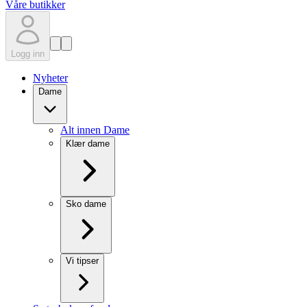
Våre butikker
Logg inn
Nyheter
Dame
Alt innen Dame
Klær dame
Sko dame
Vi tipser