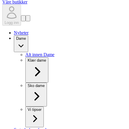
Våre butikker
Logg inn
Nyheter
Dame
Alt innen Dame
Klær dame
Sko dame
Vi tipser