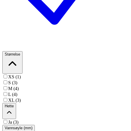
Størrelse
XS (1)
S (3)
M (4)
L (4)
XL (3)
Hette
Ja (3)
Vannsøyle (mm)