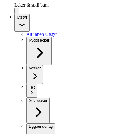
Leker & spill barn
Utstyr
Alt innen Utstyr
Ryggsekker
Vesker
Telt
Soveposer
Liggeunderlag