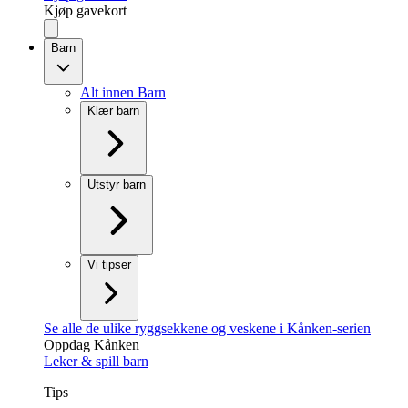
Kjøp gavekort
Barn
Alt innen Barn
Klær barn
Utstyr barn
Vi tipser
Se alle de ulike ryggsekkene og veskene i Kånken-serien
Oppdag Kånken
Leker & spill barn
Tips