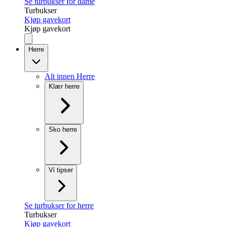
Se turbukser for dame
Turbukser
Kjøp gavekort
Kjøp gavekort
Herre
Alt innen Herre
Klær herre
Sko herre
Vi tipser
Se turbukser for herre
Turbukser
Kjøp gavekort