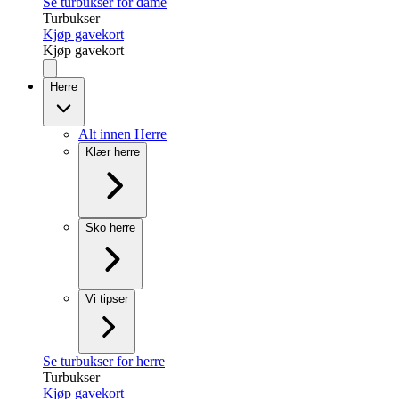
Se turbukser for dame
Turbukser
Kjøp gavekort
Kjøp gavekort
Herre
Alt innen Herre
Klær herre
Sko herre
Vi tipser
Se turbukser for herre
Turbukser
Kjøp gavekort