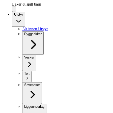
Leker & spill barn
Utstyr
Alt innen Utstyr
Ryggsekker
Vesker
Telt
Soveposer
Liggeunderlag