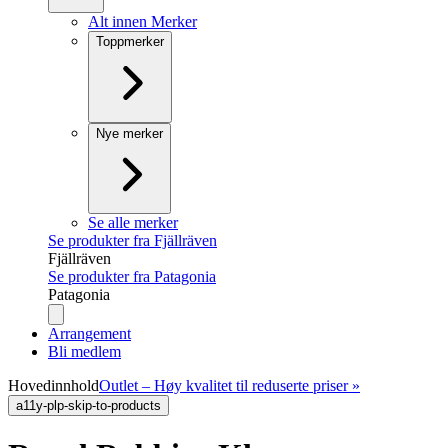
Alt innen Merker
Toppmerker
Nye merker
Se alle merker
Se produkter fra Fjällräven
Fjällräven
Se produkter fra Patagonia
Patagonia
Arrangement
Bli medlem
Hovedinnhold
Outlet – Høy kvalitet til reduserte priser »
a11y-plp-skip-to-products