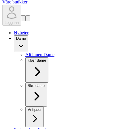
Våre butikker
Logg inn
Nyheter
Dame
Alt innen Dame
Klær dame
Sko dame
Vi tipser