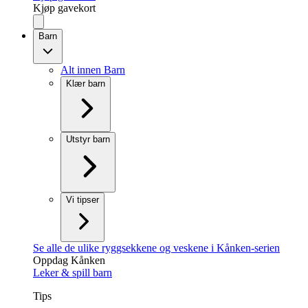
Kjøp gavekort
Barn
Alt innen Barn
Klær barn
Utstyr barn
Vi tipser
Se alle de ulike ryggsekkene og veskene i Kånken-serien
Oppdag Kånken
Leker & spill barn
Tips