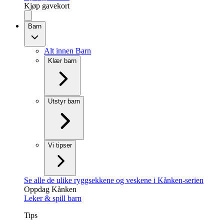
Kjøp gavekort
Barn
Alt innen Barn
Klær barn
Utstyr barn
Vi tipser
Se alle de ulike ryggsekkene og veskene i Kånken-serien
Oppdag Kånken
Leker & spill barn
Tips