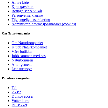
Angre kjøp
Kjøp gavekort
Betingelser & vilkår
Personvernerklæring
Tilgjengelighetserklæring
Administrer informasjonskapsler (cookies)
Om Naturkompaniet
Om Naturkompaniet
Klubb Naturkompaniet
Våre butikker
Jobb sammen med oss
Naturbonusen
Arrangement
Leie turutstyr
Populære kategorier
Telt
Økser
Dunsoveposer
Votter herre
PC sekker