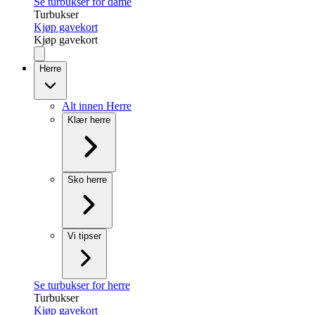
Se turbukser for dame
Turbukser
Kjøp gavekort
Kjøp gavekort
Herre
Alt innen Herre
Klær herre
Sko herre
Vi tipser
Se turbukser for herre
Turbukser
Kjøp gavekort