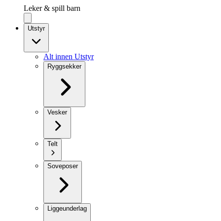
Leker & spill barn
Utstyr
Alt innen Utstyr
Ryggsekker
Vesker
Telt
Soveposer
Liggeunderlag