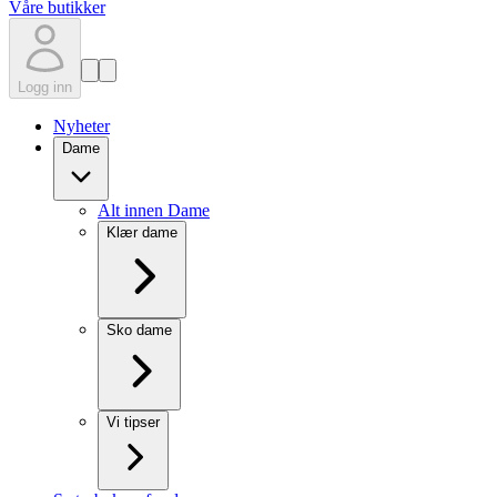
Våre butikker
Logg inn
Nyheter
Dame
Alt innen Dame
Klær dame
Sko dame
Vi tipser