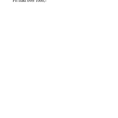
Fri frakt over 1000,-