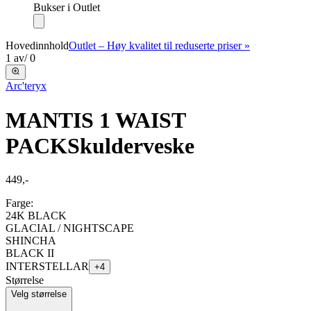
Bukser i Outlet
Hovedinnhold
Outlet – Høy kvalitet til reduserte priser »
1
av
/
0
Arc'teryx
MANTIS 1 WAIST
PACK
Skulderveske
449,-
Farge:
24K BLACK
GLACIAL / NIGHTSCAPE
SHINCHA
BLACK II
INTERSTELLAR
+
4
Størrelse
Velg størrelse