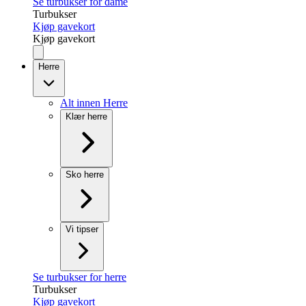
Se turbukser for dame
Turbukser
Kjøp gavekort
Kjøp gavekort
Herre
Alt innen Herre
Klær herre
Sko herre
Vi tipser
Se turbukser for herre
Turbukser
Kjøp gavekort