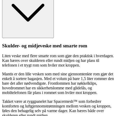
Skulder- og midjeveske med smarte rom
Liten veske med flere smarte rom som gjør den praktisk i hverdagen.
Kan bæres over skulderen eller rundt midjen og har plass til
telefonen i et trygt rom som hviler mot kro
pp
en.
Mantis er den lille vesken som med sine gjennomtenkte rom gjør det
enkelt å sortere bagasjen. Med et volum på bare 1,5 liter rommer den
bare det aller nødvendigste. Frontlommen har nøkkelkli
ps
,
hovedrommet har en sikkerhetslomme med glidelås, og
mobiltelefonen får plass i rommet som hviler mot kro
pp
en.
Takket være at rygg
pa
nelet har S
pa
cermesh™ som forbedrer
komforten og luftgjennomstrømningen mellom vesken og kro
pp
en,
føles den behagelig selv på varme dager. Kan bæres både over
skulderen eller rundt midjen.