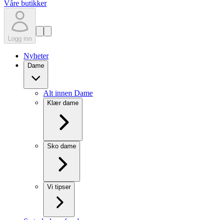
Våre butikker
Logg inn
Nyheter
Dame
Alt innen Dame
Klær dame
Sko dame
Vi tipser