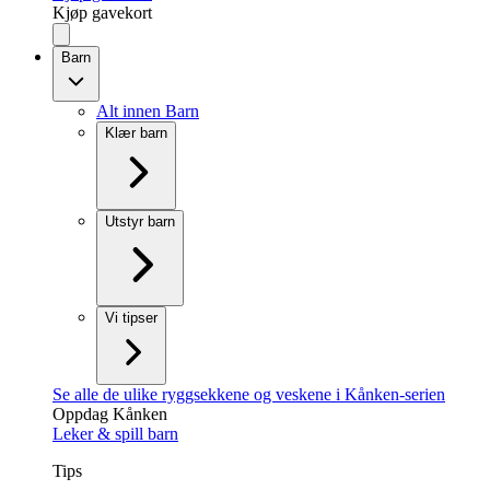
Kjøp gavekort
Barn
Alt innen Barn
Klær barn
Utstyr barn
Vi tipser
Se alle de ulike ryggsekkene og veskene i Kånken-serien
Oppdag Kånken
Leker & spill barn
Tips