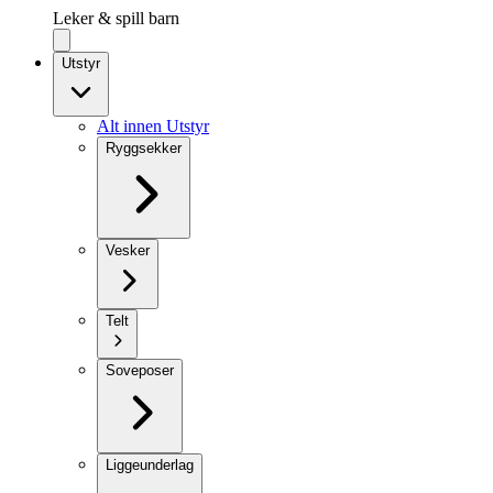
Leker & spill barn
Utstyr
Alt innen Utstyr
Ryggsekker
Vesker
Telt
Soveposer
Liggeunderlag