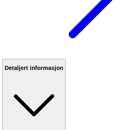
Detaljert informasjon