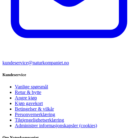
kundeservice@naturkompaniet.no
Kundeservice
Vanlige spørsmål
Retur & bytte
Angre kjøp
Kjøp gavekort
Betingelser & vilkår
Personvernerklæring
Tilgjengelighetserklæring
Administrer informasjonskapsler (cookies)
Om Naturkompaniet