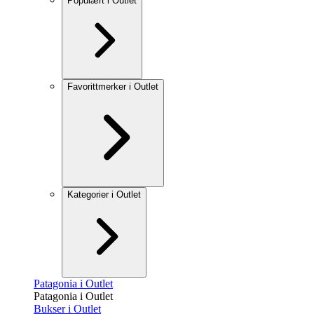
Populært i Outlet
Favorittmerker i Outlet
Kategorier i Outlet
Patagonia i Outlet
Patagonia i Outlet
Bukser i Outlet