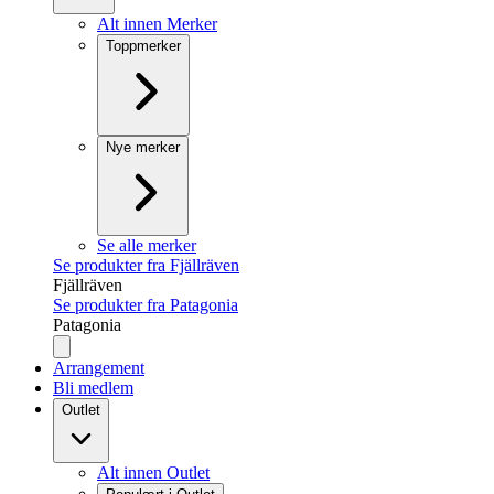
Alt innen Merker
Toppmerker
Nye merker
Se alle merker
Se produkter fra Fjällräven
Fjällräven
Se produkter fra Patagonia
Patagonia
Arrangement
Bli medlem
Outlet
Alt innen Outlet