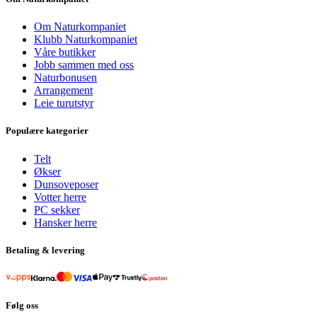
Om Naturkompaniet
Klubb Naturkompaniet
Våre butikker
Jobb sammen med oss
Naturbonusen
Arrangement
Leie turutstyr
Populære kategorier
Telt
Økser
Dunsoveposer
Votter herre
PC sekker
Hansker herre
Betaling & levering
Følg oss