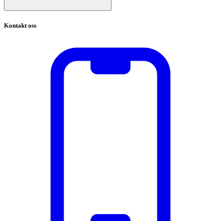
Kontakt oss