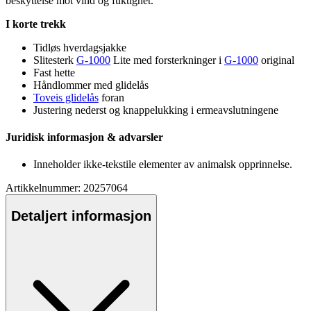
beskyttelse mot vind og fuktighet.
I korte trekk
Tidløs hverdagsjakke
Slitesterk
G-1000
Lite med forsterkninger i
G-1000
original
Fast hette
Håndlommer med glidelås
Toveis glidelås
foran
Justering nederst og kna
pp
elukking i ermeavslutningene
Juridisk informasjon & advarsler
Inneholder ikke-tekstile elementer av animalsk o
pp
rinnelse.
Artikkelnummer: 20257064
Detaljert informasjon