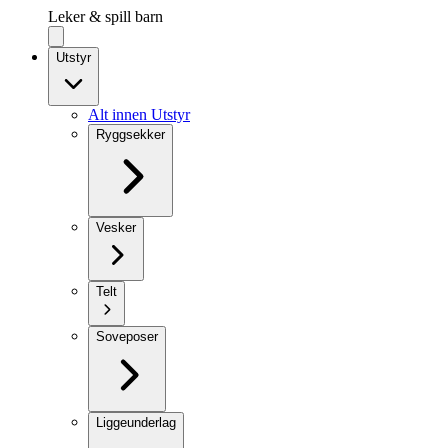
Leker & spill barn
Utstyr
Alt innen Utstyr
Ryggsekker
Vesker
Telt
Soveposer
Liggeunderlag