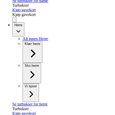
Se turbukser for dame
Turbukser
Kjøp gavekort
Kjøp gavekort
Herre
Alt innen Herre
Klær herre
Sko herre
Vi tipser
Se turbukser for herre
Turbukser
Kjøp gavekort