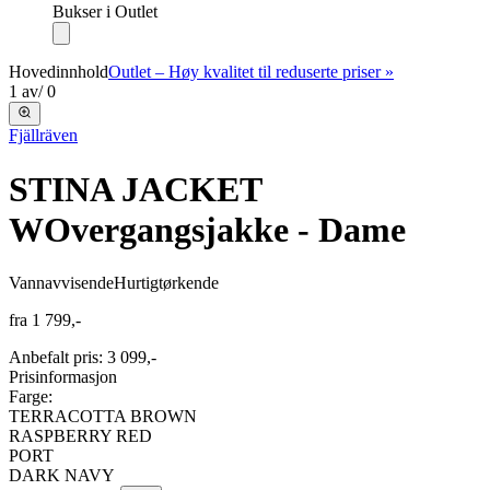
Bukser i Outlet
Hovedinnhold
Outlet – Høy kvalitet til reduserte priser »
1
av
/
0
Fjällräven
STINA JACKET
W
Overgangsjakke - Dame
Vannavvisende
Hurtigtørkende
fra
1 799,-
Anbefalt pris
:
3 099,-
Prisinformasjon
Farge:
TERRACOTTA BROWN
RASPBERRY RED
PORT
DARK NAVY