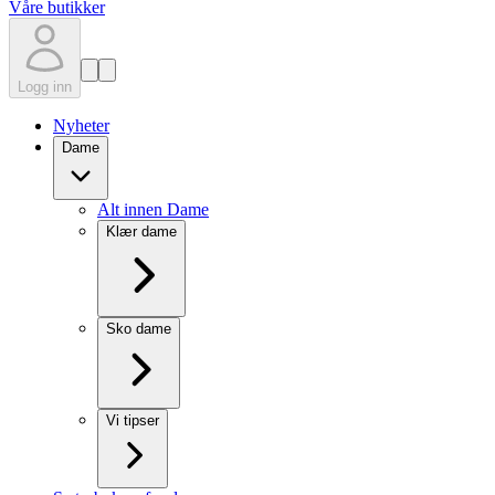
Våre butikker
Logg inn
Nyheter
Dame
Alt innen Dame
Klær dame
Sko dame
Vi tipser