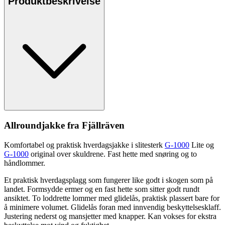
Produktbeskrivelse
Allroundjakke fra Fjällräven
Komfortabel og praktisk hverdagsjakke i slitesterk
G-1000
Lite og
G-1000
original over skuldrene. Fast hette med snøring og to
håndlommer.
Et praktisk hverdagsplagg som fungerer like godt i skogen som på
landet. Formsydde ermer og en fast hette som sitter godt rundt
ansiktet. To loddrette lommer med glidelås, praktisk plassert bare for
å minimere volumet. Glidelås foran med innvendig beskyttelsesklaff.
Justering nederst og mansjetter med kna
pp
er. Kan vokses for ekstra