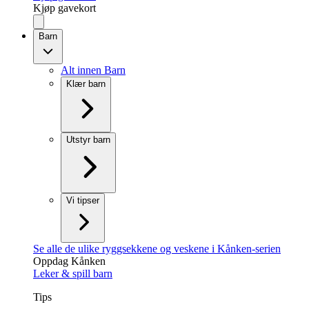
Kjøp gavekort
Barn
Alt innen Barn
Klær barn
Utstyr barn
Vi tipser
Se alle de ulike ryggsekkene og veskene i Kånken-serien
Oppdag Kånken
Leker & spill barn
Tips