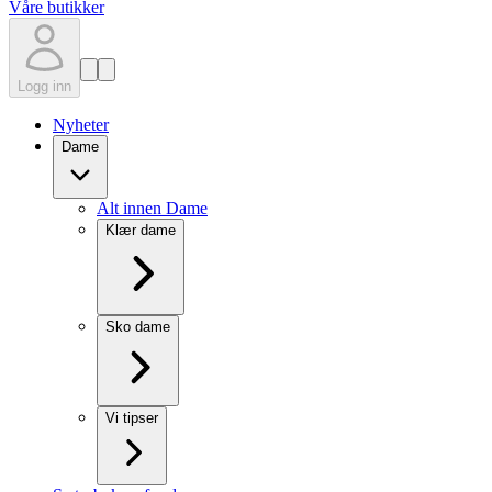
Våre butikker
Logg inn
Nyheter
Dame
Alt innen Dame
Klær dame
Sko dame
Vi tipser