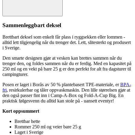
Sammenleggbart deksel
Brettbart deksel som enkelt får plass i ryggsekken eller lommen -
alltid lett tilgjengelig når du trenger det. Lett, slitesterkt og produsert
i Sverige.
Den smarte designen gjør at vesken kan brettes sammen når du
trenger den, og foldes sammen når du er ferdig. Med en ka
pa
sitet på
250 ml og en vekt på bare 25 g er den
pe
rfekt for alt fra dagsturer til
campingturer.
Posen er laget i Borås av 50 % plantebasert T
PE
-materiale, er
BPA-
fri
, resirkulerbar og tåler o
pp
vaskmaskin. Den lille størrelsen gjør at
den også
pa
sser fint inn i Camp-A-Box og Fold-A-Cup Big. En
praktisk følgesvenn du alltid kan stole på - uansett eventyr!
Kort o
pp
summert
Brettbar hette
Rommer 250 ml og veier bare 25 g
Laget i Sverige