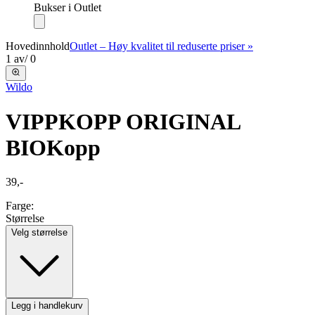
Bukser i Outlet
Hovedinnhold
Outlet – Høy kvalitet til reduserte priser »
1
av
/
0
Wildo
VIPPKOPP ORIGINAL
BIO
Kopp
39,-
Farge:
Størrelse
Velg størrelse
Legg i handlekurv