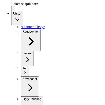
Leker & spill barn
Utstyr
Alt innen Utstyr
Ryggsekker
Vesker
Telt
Soveposer
Liggeunderlag