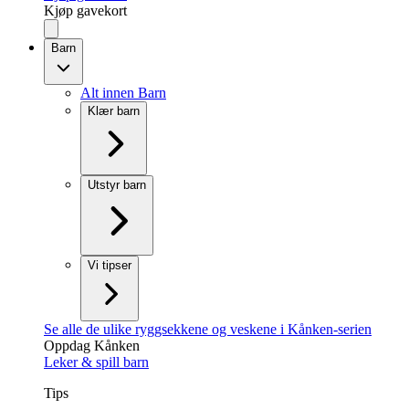
Kjøp gavekort
Barn
Alt innen Barn
Klær barn
Utstyr barn
Vi tipser
Se alle de ulike ryggsekkene og veskene i Kånken-serien
Oppdag Kånken
Leker & spill barn
Tips