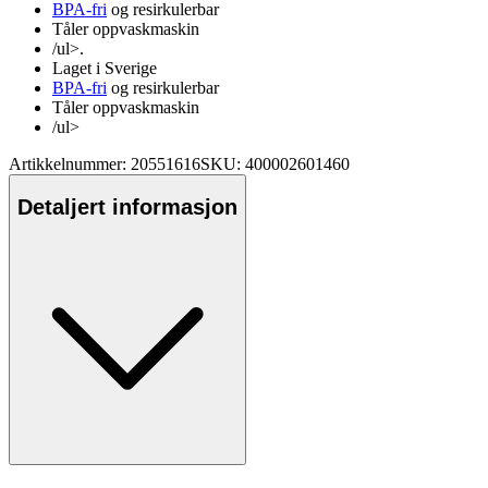
BPA-fri
og resirkulerbar
Tåler o
pp
vaskmaskin
/ul>.
Laget i Sverige
BPA-fri
og resirkulerbar
Tåler o
pp
vaskmaskin
/ul>
Artikkelnummer: 20551616
SKU: 400002601460
Detaljert informasjon