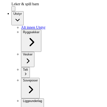
Leker & spill barn
Utstyr
Alt innen Utstyr
Ryggsekker
Vesker
Telt
Soveposer
Liggeunderlag