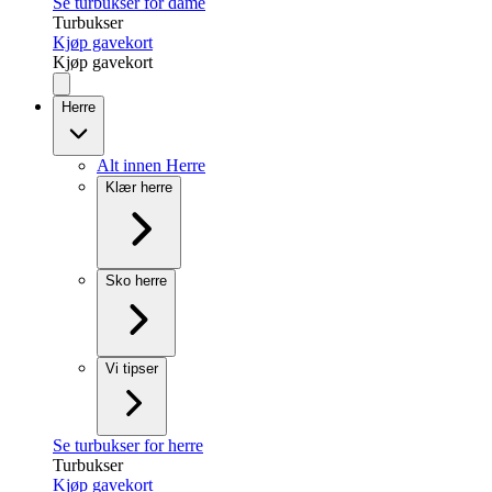
Se turbukser for dame
Turbukser
Kjøp gavekort
Kjøp gavekort
Herre
Alt innen Herre
Klær herre
Sko herre
Vi tipser
Se turbukser for herre
Turbukser
Kjøp gavekort