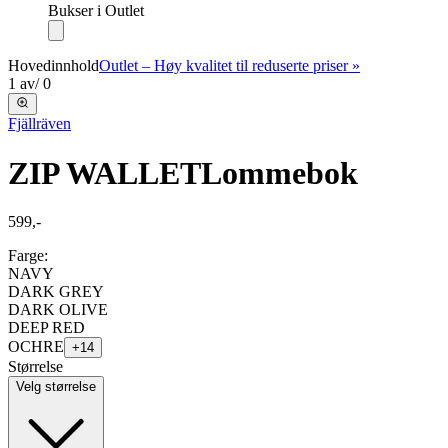
Bukser i Outlet
Hovedinnhold
Outlet – Høy kvalitet til reduserte priser »
1
av
/
0
Fjällräven
ZIP WALLET
Lommebok
599,-
Farge:
NAVY
DARK GREY
DARK OLIVE
DEEP RED
OCHRE
+
14
Størrelse
Velg størrelse