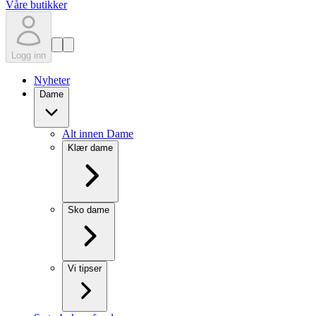
Våre butikker
Logg inn
Nyheter
Dame
Alt innen Dame
Klær dame
Sko dame
Vi tipser