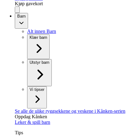
Kjøp gavekort
Barn
Alt innen Barn
Klær barn
Utstyr barn
Vi tipser
Se alle de ulike ryggsekkene og veskene i Kånken-serien
Oppdag Kånken
Leker & spill barn
Tips