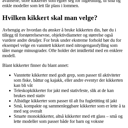
avanserte, store kikkerter som egner seg for fugletitting, til små og
enkle modeller som lett får plass i lommen.
Hvilken kikkert skal man velge?
Avhengig av hvordan du ønsker å bruke kikkerten din, bør du i
tillegg til forstørrelsesevne, objektivdiameter og størrelse også
vurdere andre detaljer. For bruk under ekstreme forhold bør du for
eksempel velge en vanntett kikkert med nitrogengassfylling som
tåler mange minusgrader. Ofte holder det imidlertid med en enklere
modell.
Blant kikkerter finner du blant annet:
Vanntette kikkerter med godt grep, som passer til aktiviteter
som fiske, båttur og kajakk, eller andre eventyr der kikkerten
kan bli våt
Teleskopkikkerter for jakt med stativfeste, slik at de kan
brukes med stativ
Allsidige kikkerter som passer til alt fra fugletitting til jakt
Små, kompakte og sammenleggbare kikkerter som er lette å ta
med seg overalt
Smarte monokikkerter, altså kikkerter med ett glass – små og
lette modeller som passer både for barn og voksne