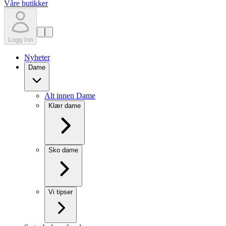
Våre butikker
Logg inn
Nyheter
Dame
Alt innen Dame
Klær dame
Sko dame
Vi tipser