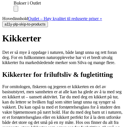
Bukser i Outlet
Hovedinnhold
Outlet – Høy kvalitet til reduserte priser »
a11y-plp-skip-to-products
Kikkerter
Det er så mye å oppdage i naturen, både langt unna og rett foran
deg. For en fullkommen naturopplevelse har vi et bredt utvalg
kikkerter fra markedsledende merker som Silva og mange flere.
Kikkerter for friluftsliv & fugletitting
For ornitologen, fiskeren og jegeren er kikkerten en del av
basisutstyret, men sannheten er at alle kan ha glede av å ta med seg
en kikkert ut – uansett aktivitet. Tar du med deg en kikkert på tur,
kan du lettere se hvilken fugl som sitter langt unna og synger så
vakkert. Du kan også ta med et forstørrelsesglass for å studere den
vakre bjørnemosen på nært hold. Har du med deg barn ut i naturen,
er et forstørrelsesglass eller en kikkert perfekt for å la dem utforske
både det store og det små på en ny måte. Hos oss finner du alt fra