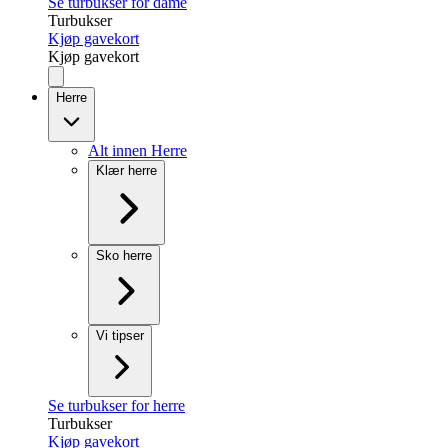
Se turbukser for dame
Turbukser
Kjøp gavekort
Kjøp gavekort
Herre
Alt innen Herre
Klær herre
Sko herre
Vi tipser
Se turbukser for herre
Turbukser
Kjøp gavekort