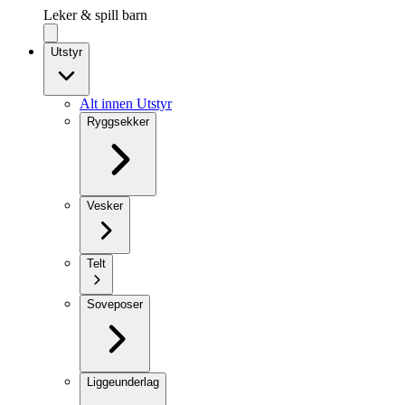
Leker & spill barn
Utstyr
Alt innen Utstyr
Ryggsekker
Vesker
Telt
Soveposer
Liggeunderlag