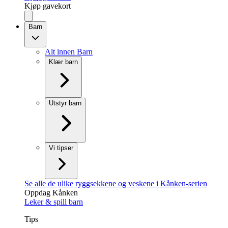
Kjøp gavekort
Barn
Alt innen Barn
Klær barn
Utstyr barn
Vi tipser
Se alle de ulike ryggsekkene og veskene i Kånken-serien
Oppdag Kånken
Leker & spill barn
Tips