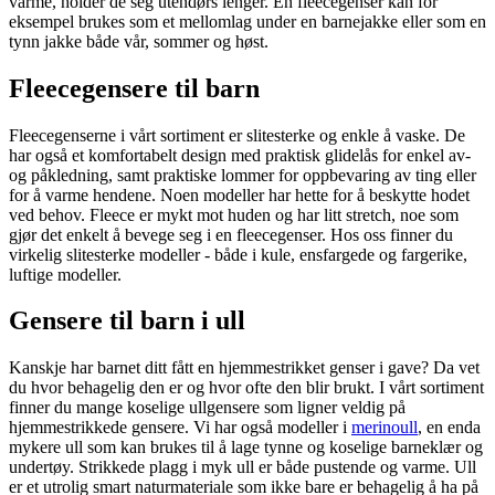
varme, holder de seg utendørs lenger. En fleecegenser kan for
eksempel brukes som et mellomlag under en barnejakke eller som en
tynn jakke både vår, sommer og høst.
Fleecegensere til barn
Fleecegenserne i vårt sortiment er slitesterke og enkle å vaske. De
har også et komfortabelt design med praktisk glidelås for enkel av-
og påkledning, samt praktiske lommer for oppbevaring av ting eller
for å varme hendene. Noen modeller har hette for å beskytte hodet
ved behov. Fleece er mykt mot huden og har litt stretch, noe som
gjør det enkelt å bevege seg i en fleecegenser. Hos oss finner du
virkelig slitesterke modeller - både i kule, ensfargede og fargerike,
luftige modeller.
Gensere til barn i ull
Kanskje har barnet ditt fått en hjemmestrikket genser i gave? Da vet
du hvor behagelig den er og hvor ofte den blir brukt. I vårt sortiment
finner du mange koselige ullgensere som ligner veldig på
hjemmestrikkede gensere. Vi har også modeller i
merinoull
, en enda
mykere ull som kan brukes til å lage tynne og koselige barneklær og
undertøy. Strikkede plagg i myk ull er både pustende og varme. Ull
er et utrolig smart naturmateriale som ikke bare er behagelig å ha på