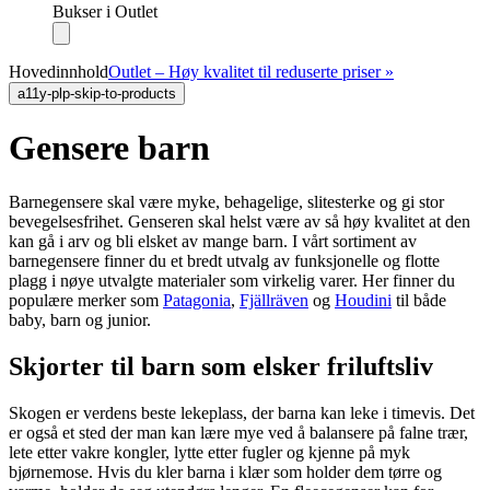
Bukser i Outlet
Hovedinnhold
Outlet – Høy kvalitet til reduserte priser »
a11y-plp-skip-to-products
Gensere barn
Barnegensere skal være myke, behagelige, slitesterke og gi stor
bevegelsesfrihet. Genseren skal helst være av så høy kvalitet at den
kan gå i arv og bli elsket av mange barn. I vårt sortiment av
barnegensere finner du et bredt utvalg av funksjonelle og flotte
plagg i nøye utvalgte materialer som virkelig varer. Her finner du
populære merker som
Patagonia
,
Fjällräven
og
Houdini
til både
baby, barn og junior.
Skjorter til barn som elsker friluftsliv
Skogen er verdens beste lekeplass, der barna kan leke i timevis. Det
er også et sted der man kan lære mye ved å balansere på falne trær,
lete etter vakre kongler, lytte etter fugler og kjenne på myk
bjørnemose. Hvis du kler barna i klær som holder dem tørre og