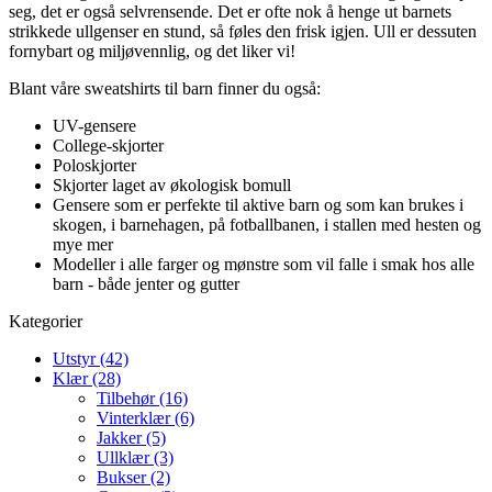
seg, det er også selvrensende. Det er ofte nok å henge ut barnets
strikkede ullgenser en stund, så føles den frisk igjen. Ull er dessuten
fornybart og miljøvennlig, og det liker vi!
Blant våre sweatshirts til barn finner du også:
UV-gensere
College-skjorter
Poloskjorter
Skjorter laget av økologisk bomull
Gensere som er perfekte til aktive barn og som kan brukes i
skogen, i barnehagen, på fotballbanen, i stallen med hesten og
mye mer
Modeller i alle farger og mønstre som vil falle i smak hos alle
barn - både jenter og gutter
Kategorier
Utstyr (42)
Klær (28)
Tilbehør (16)
Vinterklær (6)
Jakker (5)
Ullklær (3)
Bukser (2)