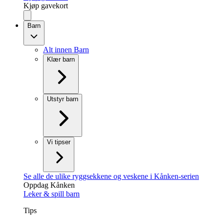
Kjøp gavekort
Barn
Alt innen Barn
Klær barn
Utstyr barn
Vi tipser
Se alle de ulike ryggsekkene og veskene i Kånken-serien
Oppdag Kånken
Leker & spill barn
Tips