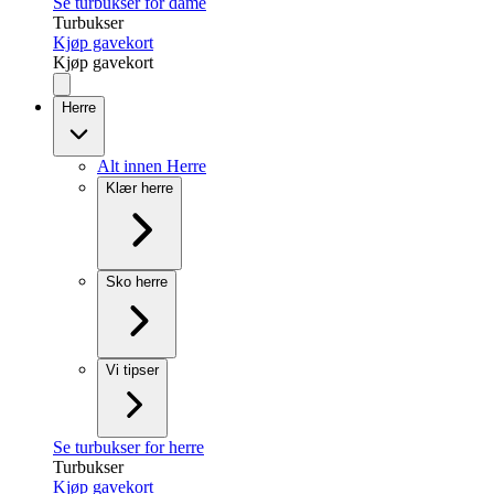
Se turbukser for dame
Turbukser
Kjøp gavekort
Kjøp gavekort
Herre
Alt innen Herre
Klær herre
Sko herre
Vi tipser
Se turbukser for herre
Turbukser
Kjøp gavekort