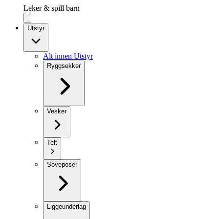
Leker & spill barn
Utstyr
Alt innen Utstyr
Ryggsekker
Vesker
Telt
Soveposer
Liggeunderlag