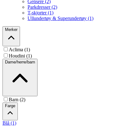
Gensere (2)
Parkdresser (2)
T-skjorter (1)
Ullundertøy & Superundertøy (1)
Merker
Aclima (1)
Houdini (1)
Dame/herre/barn
Barn (2)
Farge
Blå (1)