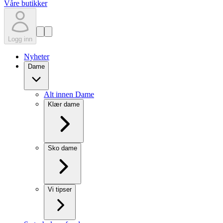
Våre butikker
Logg inn
Nyheter
Dame
Alt innen Dame
Klær dame
Sko dame
Vi tipser