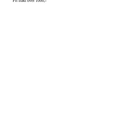
Fri frakt over 1000,-