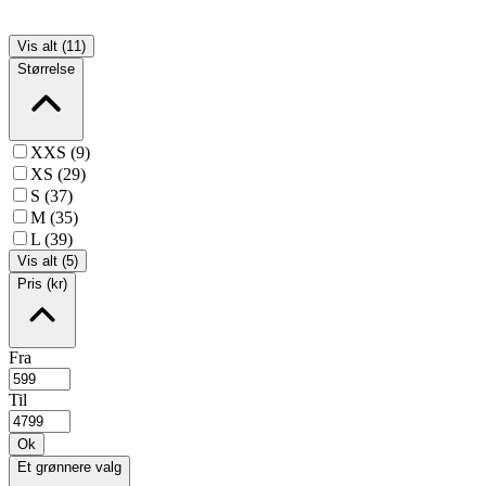
Vis alt (11)
Størrelse
XXS (9)
XS (29)
S (37)
M (35)
L (39)
Vis alt (5)
Pris (kr)
Fra
Til
Ok
Et grønnere valg