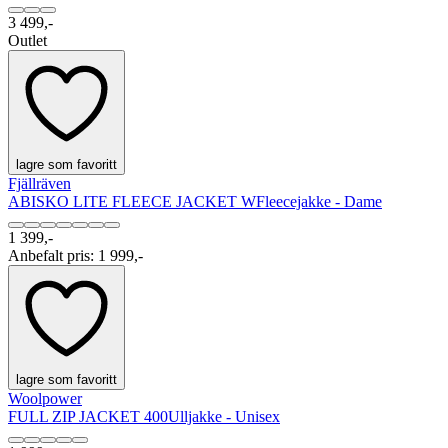
3 499,-
Outlet
lagre som favoritt
Fjällräven
ABISKO LITE FLEECE JACKET W
Fleecejakke - Dame
1 399,-
Anbefalt pris
:
1 999,-
lagre som favoritt
Woolpower
FULL ZIP JACKET 400
Ulljakke - Unisex