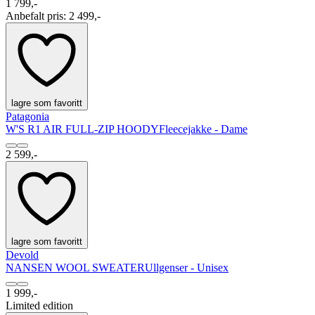
1 799,-
Anbefalt pris
:
2 499,-
lagre som favoritt
Patagonia
W'S R1 AIR FULL-ZIP HOODY
Fleecejakke - Dame
2 599,-
lagre som favoritt
Devold
NANSEN WOOL SWEATER
Ullgenser - Unisex
1 999,-
Limited edition