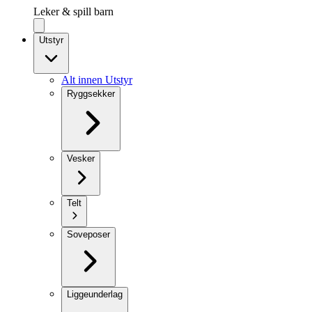
Leker & spill barn
Utstyr
Alt innen Utstyr
Ryggsekker
Vesker
Telt
Soveposer
Liggeunderlag