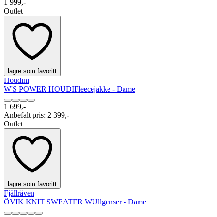
1 999,-
Outlet
lagre som favoritt
Houdini
W'S POWER HOUDI
Fleecejakke - Dame
1 699,-
Anbefalt pris
:
2 399,-
Outlet
lagre som favoritt
Fjällräven
ÖVIK KNIT SWEATER W
Ullgenser - Dame