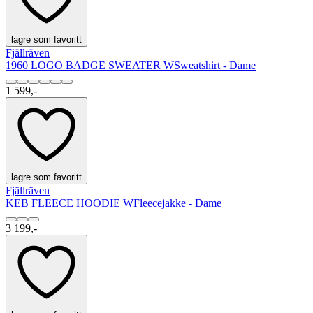
lagre som favoritt
Fjällräven
1960 LOGO BADGE SWEATER W
Sweatshirt - Dame
1 599,-
lagre som favoritt
Fjällräven
KEB FLEECE HOODIE W
Fleecejakke - Dame
3 199,-