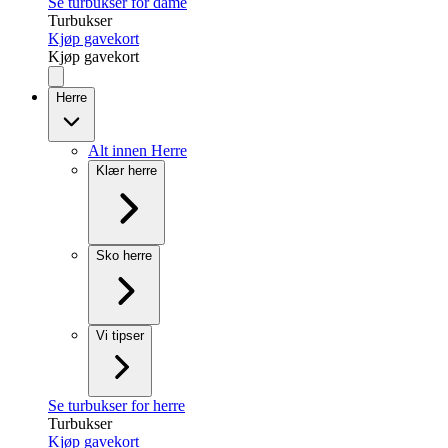
Se turbukser for dame
Turbukser
Kjøp gavekort
Kjøp gavekort
Herre
Alt innen Herre
Klær herre
Sko herre
Vi tipser
Se turbukser for herre
Turbukser
Kjøp gavekort