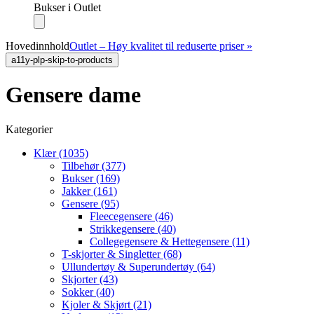
Bukser i Outlet
Hovedinnhold
Outlet – Høy kvalitet til reduserte priser »
a11y-plp-skip-to-products
Gensere dame
Kategorier
Klær (1035)
Tilbehør (377)
Bukser (169)
Jakker (161)
Gensere (95)
Fleecegensere (46)
Strikkegensere (40)
Collegegensere & Hettegensere (11)
T-skjorter & Singletter (68)
Ullundertøy & Superundertøy (64)
Skjorter (43)
Sokker (40)
Kjoler & Skjørt (21)