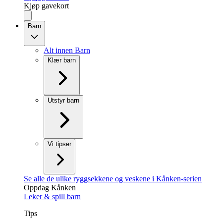
Kjøp gavekort
Barn
Alt innen Barn
Klær barn
Utstyr barn
Vi tipser
Se alle de ulike ryggsekkene og veskene i Kånken-serien
Oppdag Kånken
Leker & spill barn
Tips