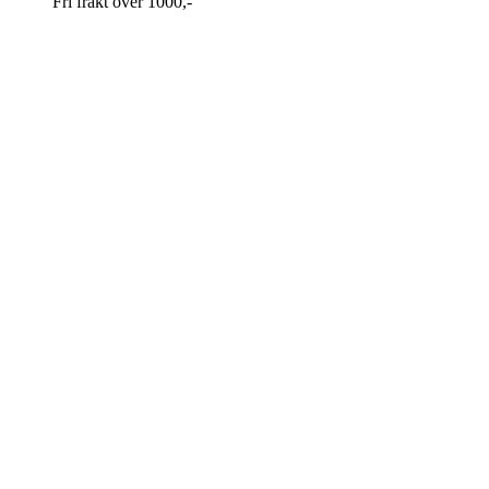
Fri frakt over 1000,-