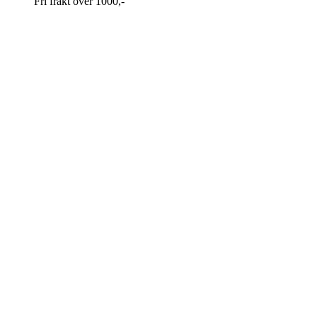
Fri frakt over 1000,-