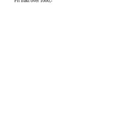
Fri frakt over 1000,-