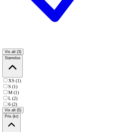
Vis alt (3)
Størrelse
XS (1)
S (1)
M (1)
L (2)
6 (2)
Vis alt (5)
Pris (kr)