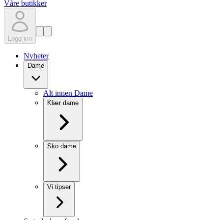
Våre butikker
Logg inn
Nyheter
Dame
Alt innen Dame
Klær dame
Sko dame
Vi tipser