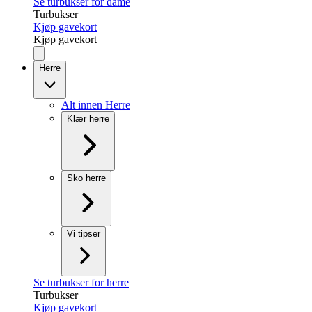
Se turbukser for dame
Turbukser
Kjøp gavekort
Kjøp gavekort
Herre
Alt innen Herre
Klær herre
Sko herre
Vi tipser
Se turbukser for herre
Turbukser
Kjøp gavekort