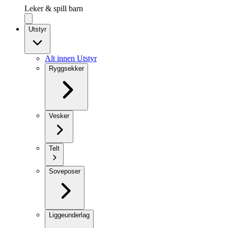
Leker & spill barn
Utstyr
Alt innen Utstyr
Ryggsekker
Vesker
Telt
Soveposer
Liggeunderlag