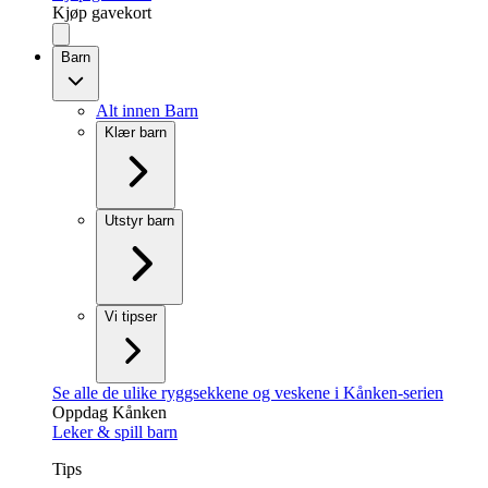
Kjøp gavekort
Barn
Alt innen Barn
Klær barn
Utstyr barn
Vi tipser
Se alle de ulike ryggsekkene og veskene i Kånken-serien
Oppdag Kånken
Leker & spill barn
Tips