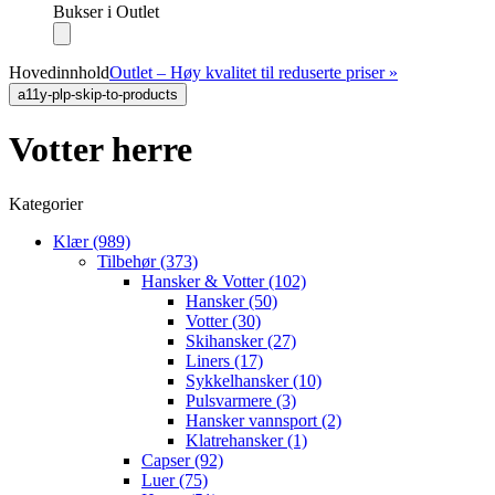
Bukser i Outlet
Hovedinnhold
Outlet – Høy kvalitet til reduserte priser »
a11y-plp-skip-to-products
Votter herre
Kategorier
Klær (989)
Tilbehør (373)
Hansker & Votter (102)
Hansker (50)
Votter (30)
Skihansker (27)
Liners (17)
Sykkelhansker (10)
Pulsvarmere (3)
Hansker vannsport (2)
Klatrehansker (1)
Capser (92)
Luer (75)