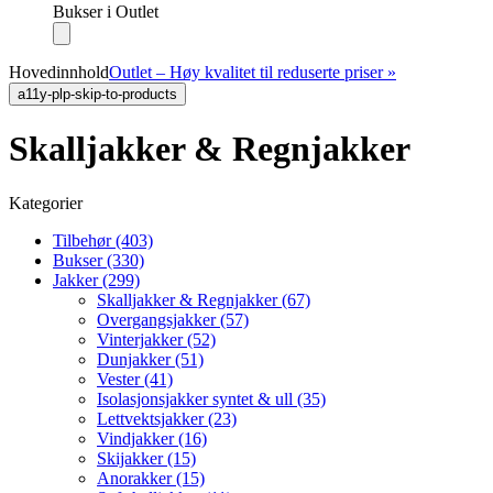
Bukser i Outlet
Hovedinnhold
Outlet – Høy kvalitet til reduserte priser »
a11y-plp-skip-to-products
Skalljakker & Regnjakker
Kategorier
Tilbehør (403)
Bukser (330)
Jakker (299)
Skalljakker & Regnjakker (67)
Overgangsjakker (57)
Vinterjakker (52)
Dunjakker (51)
Vester (41)
Isolasjonsjakker syntet & ull (35)
Lettvektsjakker (23)
Vindjakker (16)
Skijakker (15)
Anorakker (15)