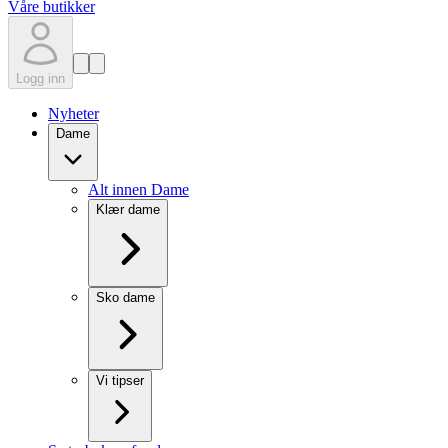
Våre butikker
Logg inn
Nyheter
Dame
Alt innen Dame
Klær dame
Sko dame
Vi tipser