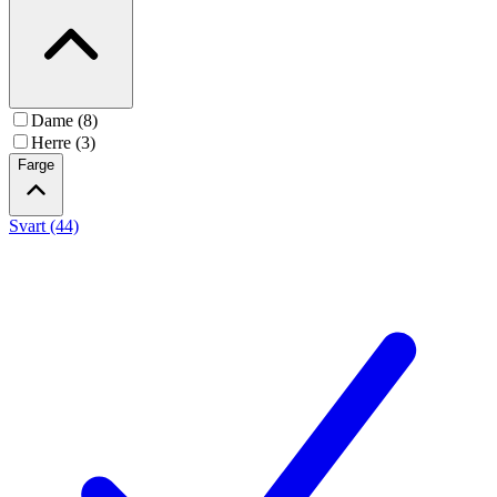
Dame (8)
Herre (3)
Farge
Svart (44)