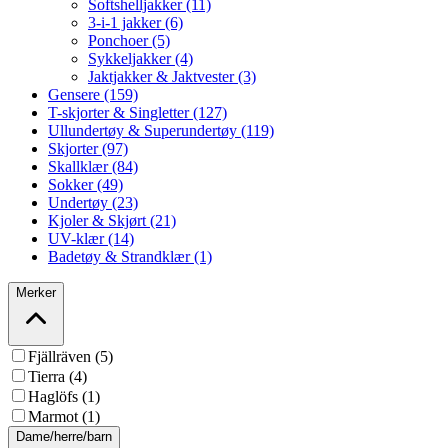
Softshelljakker (11)
3-i-1 jakker (6)
Ponchoer (5)
Sykkeljakker (4)
Jaktjakker & Jaktvester (3)
Gensere (159)
T-skjorter & Singletter (127)
Ullundertøy & Superundertøy (119)
Skjorter (97)
Skallklær (84)
Sokker (49)
Undertøy (23)
Kjoler & Skjørt (21)
UV-klær (14)
Badetøy & Strandklær (1)
Merker
Fjällräven (5)
Tierra (4)
Haglöfs (1)
Marmot (1)
Dame/herre/barn