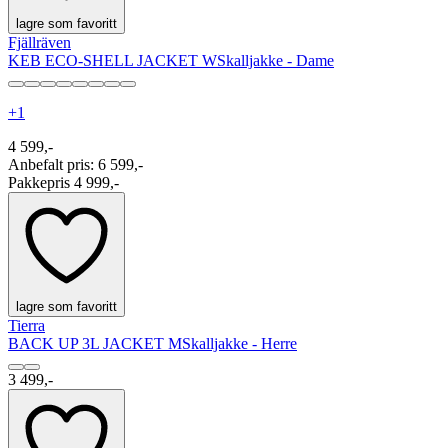
lagre som favoritt
Fjällräven
KEB ECO-SHELL JACKET W
Skalljakke - Dame
+
1
4 599,-
Anbefalt pris
:
6 599,-
Pakkepris 4 999,-
lagre som favoritt
Tierra
BACK UP 3L JACKET M
Skalljakke - Herre
3 499,-