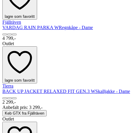
lagre som favoritt
Fjällräven
VARDAG RAIN PARKA W
Regnkåpe - Dame
4 799,-
Outlet
lagre som favoritt
Tierra
BACK UP JACKET RELAXED FIT GEN.3 W
Skalljakke - Dame
2 299,-
Anbefalt pris
:
3 299,-
Keb GTX fra Fjällräven
Outlet