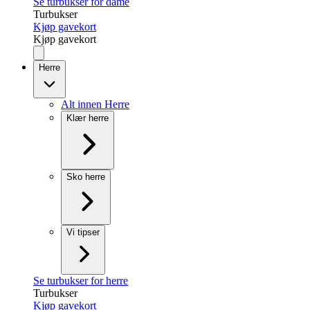
Se turbukser for dame
Turbukser
Kjøp gavekort
Kjøp gavekort
Herre
Alt innen Herre
Klær herre
Sko herre
Vi tipser
Se turbukser for herre
Turbukser
Kjøp gavekort