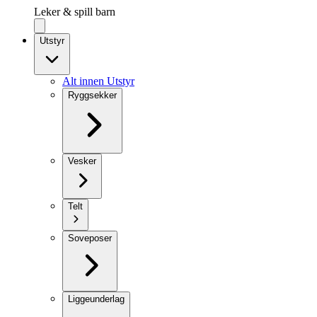
Leker & spill barn
Utstyr
Alt innen Utstyr
Ryggsekker
Vesker
Telt
Soveposer
Liggeunderlag