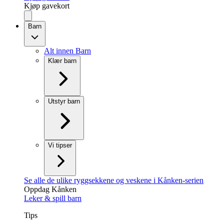
Kjøp gavekort
Barn
Alt innen Barn
Klær barn
Utstyr barn
Vi tipser
Se alle de ulike ryggsekkene og veskene i Kånken-serien
Oppdag Kånken
Leker & spill barn
Tips