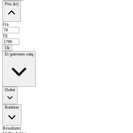
Pris (kr)
Fra
Til
Ok
Et grønnere valg
Outlet
Butikker
Resultater