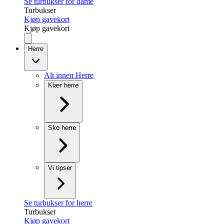
Se turbukser for dame
Turbukser
Kjøp gavekort
Kjøp gavekort
Herre
Alt innen Herre
Klær herre
Sko herre
Vi tipser
Se turbukser for herre
Turbukser
Kjøp gavekort