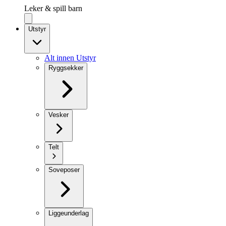
Leker & spill barn
Utstyr
Alt innen Utstyr
Ryggsekker
Vesker
Telt
Soveposer
Liggeunderlag