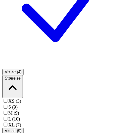
Vis alt (4)
Størrelse
XS (3)
S (9)
M (9)
L (10)
XL (7)
Vis alt (9)