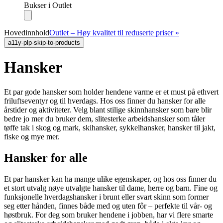
Bukser i Outlet
Hovedinnhold
Outlet – Høy kvalitet til reduserte priser »
a11y-plp-skip-to-products
Hansker
Et par gode hansker som holder hendene varme er et must på ethvert
friluftseventyr og til hverdags. Hos oss finner du hansker for alle
årstider og aktiviteter. Velg blant stilige skinnhansker som bare blir
bedre jo mer du bruker dem, slitesterke arbeidshansker som tåler
tøffe tak i skog og mark, skihansker, sykkelhansker, hansker til jakt,
fiske og mye mer.
Hansker for alle
Et par hansker kan ha mange ulike egenskaper, og hos oss finner du
et stort utvalg nøye utvalgte hansker til dame, herre og barn. Fine og
funksjonelle hverdags­hansker i brunt eller svart skinn som former
seg etter hånden, finnes både med og uten fôr – perfekte til vår- og
høstbruk. For deg som bruker hendene i jobben, har vi flere smarte