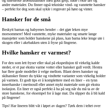
og slitesterke arbeidshansker med godt grep, både i ekte lær og
andre materialer. Du finner også tekniske vind- og vanntette hansker
– perfekt for deg som skal sykle i regnvær på høst og vinter.
Hansker for de små
Beskytt barnas og babyenes hender – det gjør leken mye
morsommere! Med vanntette, myke materialer og smarte lange
mansjetter som holder hanskene på plass, kan barna leke lenge ute i
skogen eller i akebakken uten å fryse på fingrene.
Hvilke hansker er varmest?
For den som lett fryser eller skal på ekspedisjon til virkelig kalde
steder, er et par ekstra varme votter eller hansker gull verdt. Hestra
har flere gode modeller å velge mellom. Blant deres hansker og
skihansker finner du tykke og vindtette varianter som virkelig holder
på varmen. Et godt tips er å komplettere med en liner – en tynn
innerhanske i merinoull eller annet mykt materiale som gir ekstra
isolasjon. En liner er også perfekt å ha på seg når du må ta av de
store hanskene, for eksempel for å lage mat. Da slipper du å bli kald
på fingrene!
Tips! Har lineren blitt våt i løpet av dagen? Tørk dem i teltet over