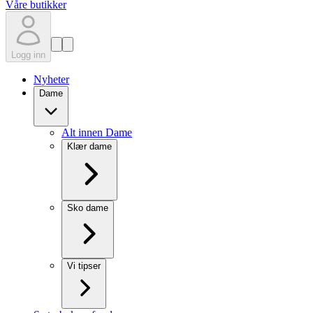
Våre butikker
Logg inn
Nyheter
Dame
Alt innen Dame
Klær dame
Sko dame
Vi tipser