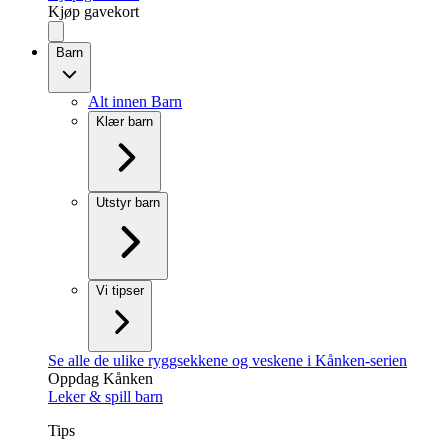
Kjøp gavekort
Barn
Alt innen Barn
Klær barn
Utstyr barn
Vi tipser
Se alle de ulike ryggsekkene og veskene i Kånken-serien
Oppdag Kånken
Leker & spill barn
Tips