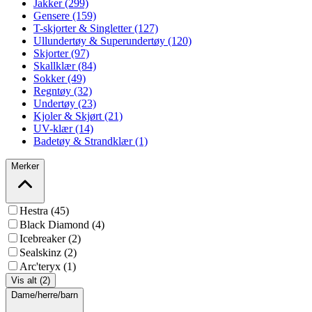
Jakker (299)
Gensere (159)
T-skjorter & Singletter (127)
Ullundertøy & Superundertøy (120)
Skjorter (97)
Skallklær (84)
Sokker (49)
Regntøy (32)
Undertøy (23)
Kjoler & Skjørt (21)
UV-klær (14)
Badetøy & Strandklær (1)
Merker
Hestra (45)
Black Diamond (4)
Icebreaker (2)
Sealskinz (2)
Arc'teryx (1)
Vis alt (2)
Dame/herre/barn