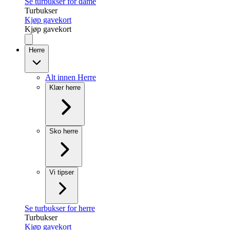
Se turbukser for dame
Turbukser
Kjøp gavekort
Kjøp gavekort
Herre
Alt innen Herre
Klær herre
Sko herre
Vi tipser
Se turbukser for herre
Turbukser
Kjøp gavekort