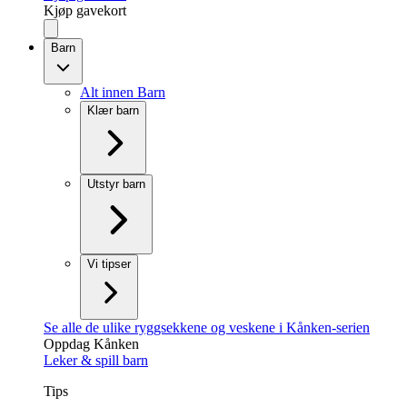
Kjøp gavekort
Barn
Alt innen Barn
Klær barn
Utstyr barn
Vi tipser
Se alle de ulike ryggsekkene og veskene i Kånken-serien
Oppdag Kånken
Leker & spill barn
Tips