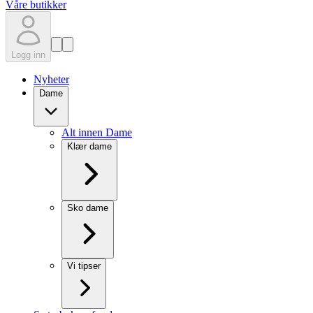
Våre butikker
Logg inn
Nyheter
Dame
Alt innen Dame
Klær dame
Sko dame
Vi tipser