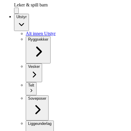
Leker & spill barn
Utstyr
Alt innen Utstyr
Ryggsekker
Vesker
Telt
Soveposer
Liggeunderlag