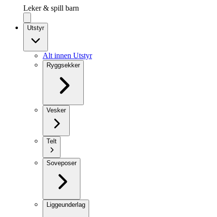
Leker & spill barn
Utstyr
Alt innen Utstyr
Ryggsekker
Vesker
Telt
Soveposer
Liggeunderlag