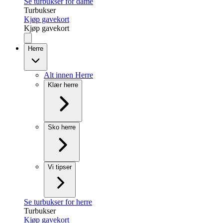
Se turbukser for dame
Turbukser
Kjøp gavekort
Kjøp gavekort
Herre
Alt innen Herre
Klær herre
Sko herre
Vi tipser
Se turbukser for herre
Turbukser
Kjøp gavekort