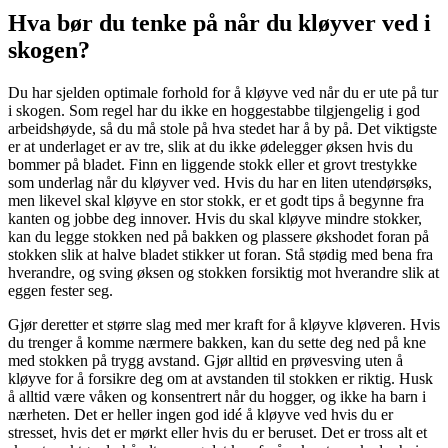
Hva bør du tenke på når du kløyver ved i
skogen?
Du har sjelden optimale forhold for å kløyve ved når du er ute på tur
i skogen. Som regel har du ikke en hoggestabbe tilgjengelig i god
arbeidshøyde, så du må stole på hva stedet har å by på. Det viktigste
er at underlaget er av tre, slik at du ikke ødelegger øksen hvis du
bommer på bladet. Finn en liggende stokk eller et grovt trestykke
som underlag når du kløyver ved. Hvis du har en liten utendørsøks,
men likevel skal kløyve en stor stokk, er et godt tips å begynne fra
kanten og jobbe deg innover. Hvis du skal kløyve mindre stokker,
kan du legge stokken ned på bakken og plassere økshodet foran på
stokken slik at halve bladet stikker ut foran. Stå stødig med bena fra
hverandre, og sving øksen og stokken forsiktig mot hverandre slik at
eggen fester seg.
Gjør deretter et større slag med mer kraft for å kløyve kløveren. Hvis
du trenger å komme nærmere bakken, kan du sette deg ned på kne
med stokken på trygg avstand. Gjør alltid en prøvesving uten å
kløyve for å forsikre deg om at avstanden til stokken er riktig. Husk
å alltid være våken og konsentrert når du hogger, og ikke ha barn i
nærheten. Det er heller ingen god idé å kløyve ved hvis du er
stresset, hvis det er mørkt eller hvis du er beruset. Det er tross alt et