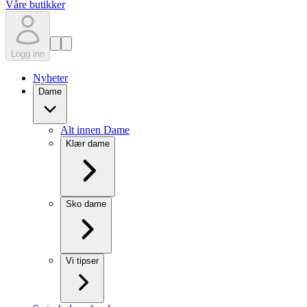
Våre butikker
Logg inn
Nyheter
Dame
Alt innen Dame
Klær dame
Sko dame
Vi tipser