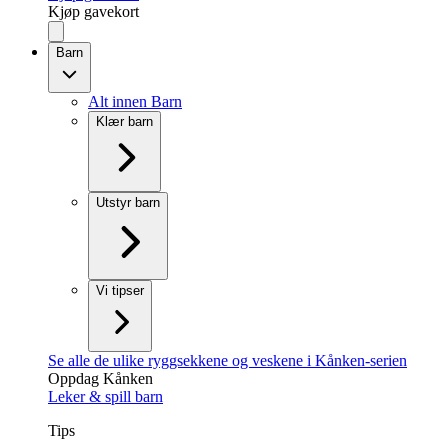
Kjøp gavekort
Barn
Alt innen Barn
Klær barn
Utstyr barn
Vi tipser
Se alle de ulike ryggsekkene og veskene i Kånken-serien
Oppdag Kånken
Leker & spill barn
Tips