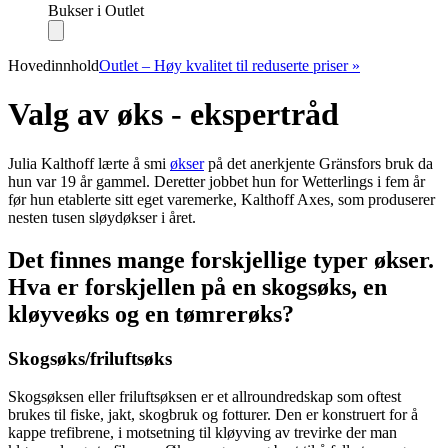
Bukser i Outlet
Hovedinnhold
Outlet – Høy kvalitet til reduserte priser »
Valg av øks - ekspertråd
Julia Kalthoff lærte å smi
økser
på det anerkjente Gränsfors bruk da
hun var 19 år gammel. Deretter jobbet hun for Wetterlings i fem år
før hun etablerte sitt eget varemerke, Kalthoff Axes, som produserer
nesten tusen sløydøkser i året.
Det finnes mange forskjellige typer økser.
Hva er forskjellen på en skogsøks, en
kløyveøks og en tømrerøks?
Skogsøks/friluftsøks
Skogsøksen eller friluftsøksen er et allroundredskap som oftest
brukes til fiske, jakt, skogbruk og fotturer. Den er konstruert for å
kappe trefibrene, i motsetning til kløyving av trevirke der man