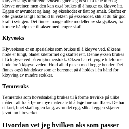
kløyver langs trefibrene. Øksen egner seg best til å felle trær og
kløyve greiner, men den kan også brukes til å hugge og kløyve litt.
Eggen er avrundet og lang, og øksehodet er flatt og smalt. Skaftet er
ofte ganske langt i forhold til vekten på øksehodet, slik at du får god
kraft i svingen. Det finnes mange ulike modeller av skogsøkser, fra
kortere håndøkser til økser med lengre skaft.
Klyveøks
Klyveøksen er en spesialøks som brukes til å kløyve ved. Øksens
hode er tungt, bladet kileformet og skaftet rett. Denne øksen brukes
til å kløyve ved på en tømmerstokk. Øksen har et tyngre kileformet
hode for å kløyve veden. Hold alltid øksen med begge hender. Det
finnes også håndøkser som er beregnet på å holdes i én hånd for
kløyving av mindre stokker.
Tømrerøks
Tømrerøks som hovedsakelig brukes til å forme trevirke på ulike
måter - alt fra å fjerne mye materiale til å lage fine snittflater. De har
et kort, buet skaft og en lang, avrundet egg, slik at eggen skjærer
jevnt inn i treverket.
Hvordan vet jeg hvilken øks som passer