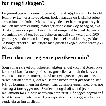
for meg i skogen?
En grunnleggende tommelfingerregel for skogsøkser som brukes til
felling av trær, er å holde øksens hode i hånden og la skaftet følge
armen inn i armhulen. Men som sagt, dette er bare en grunnregel;
hvilken øks som er riktig, avhenger ofte av smak og behag og hva
du skal gjøre i skogen. Hvis du for eksempel vil ha med deg en lett
og smidig øks på tur, bør du velge en modell som veier rundt 500
gram og som du enten kan henge i beltet eller pakke i ryggsekken.
Jo tyngre arbeid du skal utføre med øksen i skogen, desto større øks
bør du velge.
Hvordan tar jeg vare på øksen min?
Som vi har skrevet om tidligere i teksten, er det viktig at øksen ikke
kommer i kontakt med jord, stein, grus eller sand når du kløyver
ved. Ha alltid et treunderlag for å beskytte øksen. Tørk alltid av
øksen når du er ferdig, det reduserer risikoen for at økshodet ruster.
Når du kommer hjem fra skogen, kan du smøre eggen med olje, noe
som også forebygger rust. Skaftet kan også oljes med jevne
mellomrom for å hindre at treverket tørker ut. Når eggen begynner å
bli sløv, kan du enten lære deg å slipe øksen, slipe eggen selv eller
sende øksen inn til sliping.