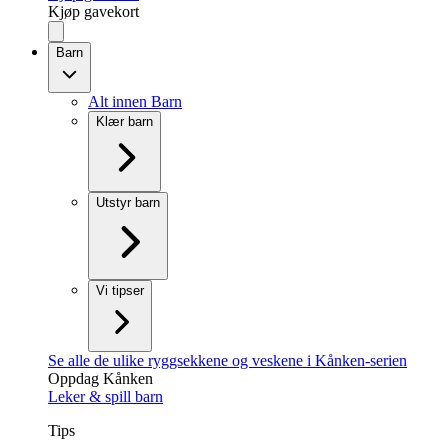
Kjøp gavekort
Barn
Alt innen Barn
Klær barn
Utstyr barn
Vi tipser
Se alle de ulike ryggsekkene og veskene i Kånken-serien
Oppdag Kånken
Leker & spill barn
Tips