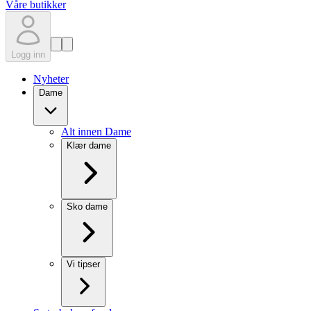
Våre butikker
Logg inn
Nyheter
Dame
Alt innen Dame
Klær dame
Sko dame
Vi tipser