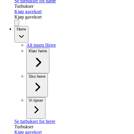
Se turbukser for dame
Turbukser
Kjøp gavekort
Kjøp gavekort
Herre
Alt innen Herre
Klær herre
Sko herre
Vi tipser
Se turbukser for herre
Turbukser
Kjøp gavekort