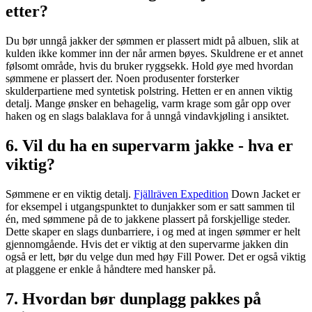
etter?
Du bør unngå jakker der sømmen er plassert midt på albuen, slik at
kulden ikke kommer inn der når armen bøyes. Skuldrene er et annet
følsomt område, hvis du bruker ryggsekk. Hold øye med hvordan
sømmene er plassert der. Noen produsenter forsterker
skulderpartiene med syntetisk polstring. Hetten er en annen viktig
detalj. Mange ønsker en behagelig, varm krage som går opp over
haken og en slags balaklava for å unngå vindavkjøling i ansiktet.
6. Vil du ha en supervarm jakke - hva er
viktig?
Sømmene er en viktig detalj.
Fjällräven Expedition
Down Jacket er
for eksempel i utgangspunktet to dunjakker som er satt sammen til
én, med sømmene på de to jakkene plassert på forskjellige steder.
Dette skaper en slags dunbarriere, i og med at ingen sømmer er helt
gjennomgående. Hvis det er viktig at den supervarme jakken din
også er lett, bør du velge dun med høy Fill Power. Det er også viktig
at plaggene er enkle å håndtere med hansker på.
7. Hvordan bør dunplagg pakkes på