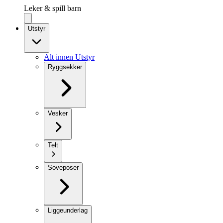
Leker & spill barn
Utstyr
Alt innen Utstyr
Ryggsekker
Vesker
Telt
Soveposer
Liggeunderlag