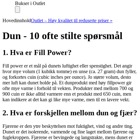
Bukser i Outlet
Hovedinnhold
Outlet – Høy kvalitet til reduserte priser »
Dun - 10 ofte stilte spørsmål
1. Hva er Fill Power?
Fill power er et mål på dunets luftighet eller spenstighet. Det angir
hvor mye volum (1 kubikk tomme) en unse (ca. 27 gram) dun fyller,
og forkortes cuin (cubic inches per ounce). Jo større volum, desto
mer luft kan dunet holde på. Et dunprodukt med høy fillpower gir
ofte mye varme i forhold til vekten. Produkter med mellom 700 og
900 cuin er ikke alltid varmere enn et produkt med 650 cuin, men
kan indikere at det kan gi like mye varme, men til en lavere vekt.
2. Hva er forskjellen mellom dun og fjær?
Fjærene er den ytre beskyttelsen mot fuktighet, vind og andre ting.
Dunet er det isolerende, varmende og fine laget mellom fjærene og
fuglekroppen. Fjærene er bevingede og langstrakte, mens dunet er