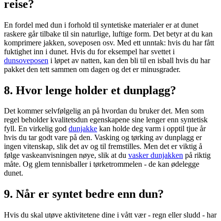
reise?
En fordel med dun i forhold til syntetiske materialer er at dunet
raskere går tilbake til sin naturlige, luftige form. Det betyr at du kan
komprimere jakken, soveposen osv. Med ett unntak: hvis du har fått
fuktighet inn i dunet. Hvis du for eksempel har svettet i
dunsoveposen
i løpet av natten, kan den bli til en isball hvis du har
pakket den tett sammen om dagen og det er minusgrader.
8. Hvor lenge holder et dunplagg?
Det kommer selvfølgelig an på hvordan du bruker det. Men som
regel beholder kvalitetsdun egenskapene sine lenger enn syntetisk
fyll. En virkelig god
dunjakke
kan holde deg varm i opptil tjue år
hvis du tar godt vare på den. Vasking og tørking av dunplagg er
ingen vitenskap, slik det av og til fremstilles. Men det er viktig å
følge vaskeanvisningen nøye, slik at du
vasker dunjakken
på riktig
måte. Og glem tennisballer i tørketrommelen - de kan ødelegge
dunet.
9. Når er syntet bedre enn dun?
Hvis du skal utøve aktivitetene dine i vått vær - regn eller sludd - har