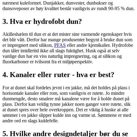
nærmest kuleformet. Dunjakker, dunvester, dunbukser og
dunsoveposer av høy kvalitet består vanligvis av rundt 90-95 % dun.
3. Hva er hydrofobt dun?
Akilleshælen til dun er at det mister sine varmende egenskaper hvis
det blir vått. Derfor har mange produsenter begynt å bruke dun som
er impregnert med silikon,
PFAS
eller andre kjemikalier. Hydrofobe
dun tåler imidlertid ikke all slags fuktighet. Husk også at selv
vanlige dun har en viss naturlig impregnering, og at silikon og
fluorkarboner er tvilsomt fra et miljøperspektiv.
4. Kanaler eller ruter - hva er best?
For at dunet skal fordeles jevnt i en jakke, må det holdes på plass i
horisontale kanaler eller rom, som vanligvis er rutete. Jo mindre
dunmengde, desto smalere må kanalene være for å holde dunet på
plass. Derfor kan veldig tynne jakker noen ganger være rutete, slik
at dunet spres over hele overkroppen. Det er viktig å huske at alle
sømmer i en jakke slipper kulde inn og varme ut. Sømmene er med
andre ord en slags kuldefelle.
5. Hvilke andre designdetaljer bør du se