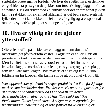
syntetiske plagg mange fordeler. Og hvis du svetter mye, er det ikke
en god idé å ta på seg en dunjakke som forsterkningsplagg når du tar
en pause. Hvis du driver med en aktivitet der det er fare for at jakken
kan gå i stykker, for eksempel isklatring, er det bedre med syntetisk
fyll, siden dunet kan lekke ut. Det er selvfølgelig også et spørsmål
om pris - syntetiske plagg er som regel billigere.
10. Hva er viktig når det gjelder
ytterstoffet?
Ofte veier stoffet på utsiden av et plagg mer enn dunet, så
materialvalget påvirker totalvekten. Logikken er enkel: Hvis du
prioriterer lettvekt, kan materialet være mer utsatt for slitasje og fukt.
Men kvaliteten spiller selvsagt også en rolle. Det finnes billige
lettvektsplagg på markedet som lett går i stykker, og dyrere plagg
som kan vare mye lenger. Hvis materialet er veldig tett, vil ikke
fuktigheten fra kroppen din kunne slippe ut, og dunet vil bli vått.
Vær oppmerksom på dette! Vi selger produkter fra flere forskjellige
merker som inneholder dun. Fra disse merkene har vi garantier for
at fuglene er behandlet etisk og i henhold til gjeldende
dyrerettighetslovgivning, og at såkalt "live-plukking" ikke
forekommer. Dunet i produktene vi selger er et restprodukt fra
næringsmiddelindustrien og er ikke plukket fra levende fugler.