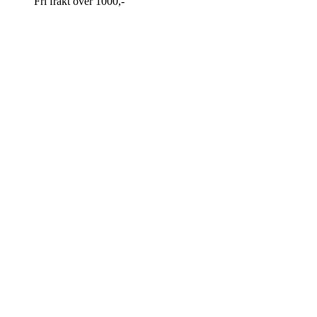
Fri frakt over 1000,-