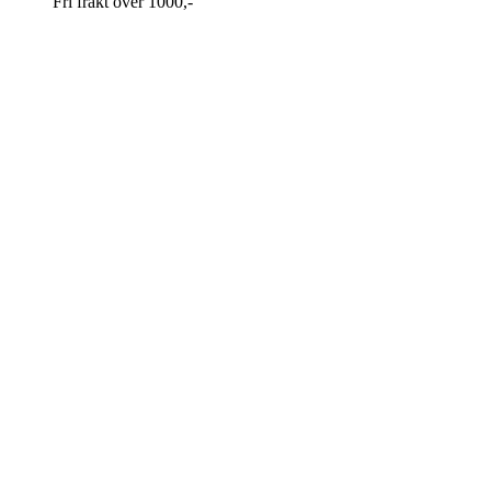
Fri frakt over 1000,-