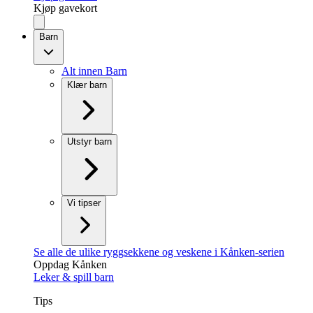
Kjøp gavekort
Barn
Alt innen Barn
Klær barn
Utstyr barn
Vi tipser
Se alle de ulike ryggsekkene og veskene i Kånken-serien
Oppdag Kånken
Leker & spill barn
Tips