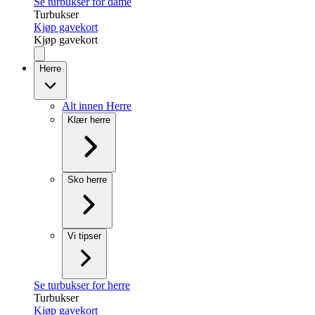
Se turbukser for dame
Turbukser
Kjøp gavekort
Kjøp gavekort
Herre
Alt innen Herre
Klær herre
Sko herre
Vi tipser
Se turbukser for herre
Turbukser
Kjøp gavekort