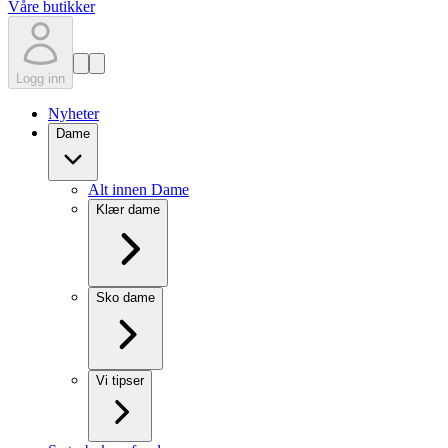
Våre butikker
Logg inn
Nyheter
Dame
Alt innen Dame
Klær dame
Sko dame
Vi tipser