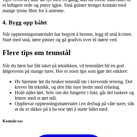
et luftigere rede og prøve igjen. Små gnister trenger kontakt med
mange tynne fibre for å antenne.
4. Bygg opp bålet
Når opptenningsmaterialet har begynt å brenne, legg til små kvister.
Start med små, tørre pinner og gå gradvis over til større ved.
Flere tips om tennstål
Når du først har fått taket på teknikken, vil tennstålet bli en god
følgesvenn på mange turer. Her er noen tips som gjør det enklere:
Øv hjemme før du bruker tennstål ute i krevende terreng. Det
krever litt teknikk, og den blir mye bedre med erfaring.
Hold stålet tørt. Selv om det fungerer i fukt, går det raskere og
lettere med et tørt stål.
Oppbevar opptenningsmaterialet i en drybag på våte turer, slik
at du er sikker på å ha noe tørt å starte bålet med.
Kontakt oss