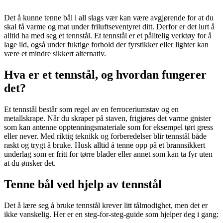
Det å kunne tenne bål i all slags vær kan være avgjørende for at du
skal få varme og mat under friluftseventyret ditt. Derfor er det lurt å
alltid ha med seg et tennstål. Et tennstål er et pålitelig verktøy for å
lage ild, også under fuktige forhold der fyrstikker eller lighter kan
være et mindre sikkert alternativ.
Hva er et tennstål, og hvordan fungerer
det?
Et tennstål består som regel av en ferroceriumstav og en
metallskrape. Når du skraper på staven, frigjøres det varme gnister
som kan antenne opptenningsmateriale som for eksempel tørt gress
eller never. Med riktig teknikk og forberedelser blir tennstål både
raskt og trygt å bruke. Husk alltid å tenne opp på et brannsikkert
underlag som er fritt for tørre blader eller annet som kan ta fyr uten
at du ønsker det.
Tenne bål ved hjelp av tennstål
Det å lære seg å bruke tennstål krever litt tålmodighet, men det er
ikke vanskelig. Her er en steg-for-steg-guide som hjelper deg i gang: