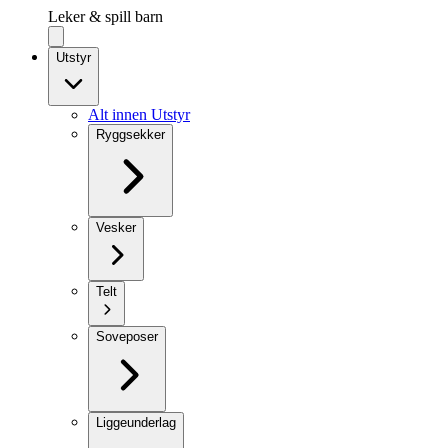
Leker & spill barn
Utstyr
Alt innen Utstyr
Ryggsekker
Vesker
Telt
Soveposer
Liggeunderlag