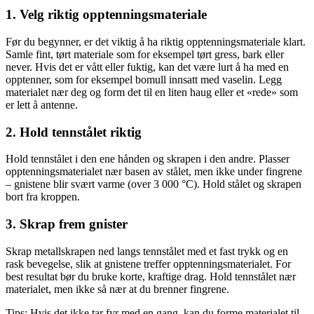
1. Velg riktig opptenningsmateriale
Før du begynner, er det viktig å ha riktig opptenningsmateriale klart.
Samle fint, tørt materiale som for eksempel tørt gress, bark eller
never. Hvis det er vått eller fuktig, kan det være lurt å ha med en
opptenner, som for eksempel bomull innsatt med vaselin. Legg
materialet nær deg og form det til en liten haug eller et «rede» som
er lett å antenne.
2. Hold tennstålet riktig
Hold tennstålet i den ene hånden og skrapen i den andre. Plasser
opptenningsmaterialet nær basen av stålet, men ikke under fingrene
– gnistene blir svært varme (over 3 000 °C). Hold stålet og skrapen
bort fra kroppen.
3. Skrap frem gnister
Skrap metallskrapen ned langs tennstålet med et fast trykk og en
rask bevegelse, slik at gnistene treffer opptenningsmaterialet. For
best resultat bør du bruke korte, kraftige drag. Hold tennstålet nær
materialet, men ikke så nær at du brenner fingrene.
Tips: Hvis det ikke tar fyr med en gang, kan du forme materialet til