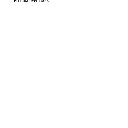
Fri frakt over 1000,-