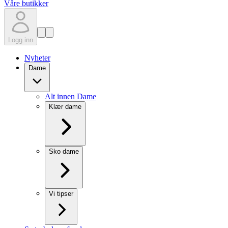
Våre butikker
Logg inn
Nyheter
Dame
Alt innen Dame
Klær dame
Sko dame
Vi tipser