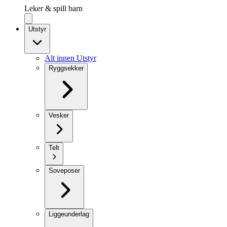
Leker & spill barn
Utstyr
Alt innen Utstyr
Ryggsekker
Vesker
Telt
Soveposer
Liggeunderlag