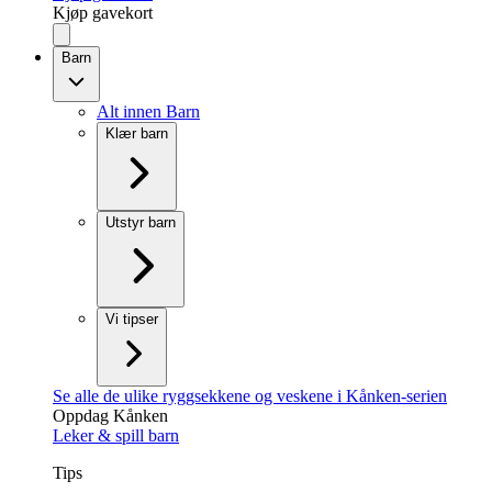
Kjøp gavekort
Barn
Alt innen Barn
Klær barn
Utstyr barn
Vi tipser
Se alle de ulike ryggsekkene og veskene i Kånken-serien
Oppdag Kånken
Leker & spill barn
Tips