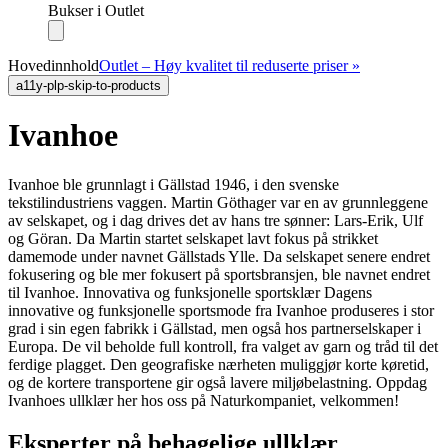
Bukser i Outlet
Hovedinnhold
Outlet – Høy kvalitet til reduserte priser »
a11y-plp-skip-to-products
Ivanhoe
Ivanhoe ble grunnlagt i Gällstad 1946, i den svenske
tekstilindustriens vaggen. Martin Göthager var en av grunnleggene
av selskapet, og i dag drives det av hans tre sønner: Lars-Erik, Ulf
og Göran. Da Martin startet selskapet lavt fokus på strikket
damemode under navnet Gällstads Ylle. Da selskapet senere endret
fokusering og ble mer fokusert på sportsbransjen, ble navnet endret
til Ivanhoe.
Innovativa og funksjonelle sportsklær Dagens
innovative og funksjonelle sportsmode fra Ivanhoe produseres i stor
grad i sin egen fabrikk i Gällstad, men også hos partnerselskaper i
Europa. De vil beholde full kontroll, fra valget av garn og tråd til det
ferdige plagget. Den geografiske nærheten muliggjør korte køretid,
og de kortere transportene gir også lavere miljøbelastning. Oppdag
Ivanhoes ullklær her hos oss på Naturkompaniet, velkommen!
Eksperter på behagelige ullklær