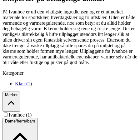
På Ivanhoe er ull den viktigste ingrediensen og er et utmerket
materiale for sportsklær, hverdagsklær og friluftsklær. Ullen er både
varmende og varmeregulerende, noe som betyr at du alltid holder
deg behagelig varm. Klærne holder seg rene og friske lenge. Det er
vanligvis tilstrekkelig å lufte ullplagget utendørs litt lenger slik at
ullen driver sin egen fantastisk selvrensende prosess. Ettersom du
ikke trenger å vaske ullplagg så ofte spares du på miljøet og på
klærne som holder formen mye lenger. Ullplaggene fra Ivanhoe er
varmeregulerende, har antibakterielle egenskaper, varmer selv når de
blir våte eller fuktige og puster på god måte.
Kategorier
Klær (1)
Merker
Ivanhoe (1)
Dame/herre/barn