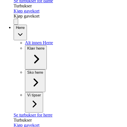
Se turbukser for dame
Turbukser
Kjøp gavekort
Kjøp gavekort
Herre
Alt innen Herre
Klær herre
Sko herre
Vi tipser
Se turbukser for herre
Turbukser
Kjøp gavekort